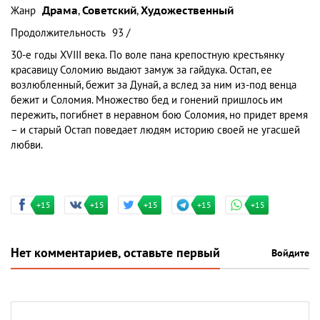
Жанр
Драма
,
Советский
,
Художественный
Продолжительность
93 /
30-е годы XVIII века. По воле пана крепостную крестьянку
красавицу Соломию выдают замуж за гайдука. Остап, ее
возлюбленный, бежит за Дунай, а вслед за ним из-под венца
бежит и Соломия. Множество бед и гонений пришлось им
пережить, погибнет в неравном бою Соломия, но придет время
– и старый Остап поведает людям историю своей не угасшей
любви.
+15
+15
+15
+15
+15
Нет комментариев, оставьте первый
Войдите