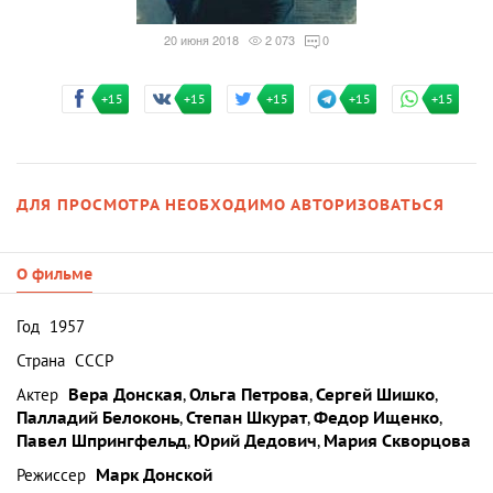
20 июня 2018
2 073
0
+15
+15
+15
+15
+15
ДЛЯ ПРОСМОТРА НЕОБХОДИМО АВТОРИЗОВАТЬСЯ
О фильме
Год
1957
Страна
СССР
Актер
Вера Донская
,
Ольга Петрова
,
Сергей Шишко
,
Палладий Белоконь
,
Степан Шкурат
,
Федор Ищенко
,
Павел Шпрингфельд
,
Юрий Дедович
,
Мария Скворцова
Режиссер
Марк Донской