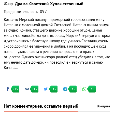
Жанр
Драма
,
Советский
,
Художественный
Продолжительность
85 /
Когда-то Мирский покинул приморский город, оставив жену
Наталью с маленькой дочкой Светланой. Наталья вышла замуж
за судью Кочана, ставшего девочке хорошим отцом. Семья
жила счастливо. Когда дочь выросла, Мирский вернулся в город
и, устроившись в балетную школу, где училась Светлана, очень
скоро добился ее уважения и любви, а на последующем суде
нашел нужные слова в решении вопроса о его правах
отцовства. Однако очень скоро родной отец убедился в том, что
ему нечего дать дочери, - и позволил ей вернуться в семью
Кочана...
+15
+15
+15
+15
+15
Нет комментариев, оставьте первый
Войдите