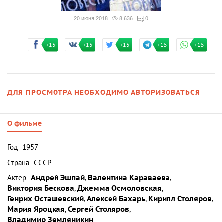
20 июня 2018
8 636
0
+15
+15
+15
+15
+15
ДЛЯ ПРОСМОТРА НЕОБХОДИМО АВТОРИЗОВАТЬСЯ
О фильме
Год
1957
Страна
СССР
Актер
Андрей Эшпай
,
Валентина Караваева
,
Виктория Бескова
,
Джемма Осмоловская
,
Генрих Осташевский
,
Алексей Бахарь
,
Кирилл Столяров
,
Мария Яроцкая
,
Сергей Столяров
,
Владимир Земляникин