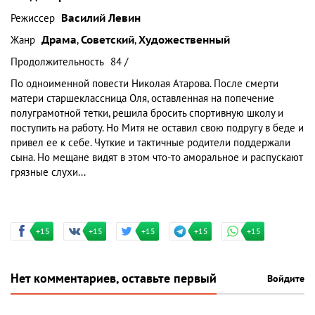
Режиссер
Василий Левин
Жанр
Драма
,
Советский
,
Художественный
Продолжительность
84 /
По одноименной повести Николая Атарова. После смерти
матери старшеклассница Оля, оставленная на попечение
полуграмотной тетки, решила бросить спортивную школу и
поступить на работу. Но Митя не оставил свою подругу в беде и
привел ее к себе. Чуткие и тактичные родители поддержали
сына. Но мещане видят в этом что-то аморальное и распускают
грязные слухи...
+15
+15
+15
+15
+15
Нет комментариев, оставьте первый
Войдите