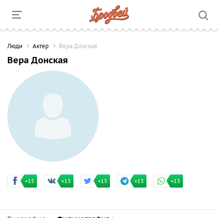
Люди
Актер
Вера Донская
Вера Донская
+15
+15
+15
+15
+15