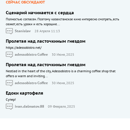
СЕЙЧАС ОБСУЖДАЮТ
Сценарий начинается с сердца
Полностью согласен. Поэтому казахстанское кино интересно смотреть, есть
сюжет, есть уроки и есть хорошие...
Stanislav
28 Апреля 11:13
Пролетая над ласточкиным гнездом
https://adessobistro.net/
adessobistro Coffee
30 Июня, 2025
Пролетая над ласточкиным гнездом
Nestled in the heart of the city, Adessobistro is a charming coffee shop that
offers a warm and inviting...
adessobistro Coffee
30 Июня, 2025
Едоки картофеля
Cупер!
ivan.dalmatov.88
09 Февраля, 2025