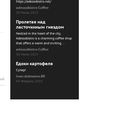
https://adessobistro.net/
adessobistro Coffee
30 Июня, 2025
Пролетая над
ласточкиным гнездом
Nestled in the heart of the city,
Adessobistro is a charming coffee shop
that offers a warm and inviting...
adessobistro Coffee
30 Июня, 2025
Едоки картофеля
Cупер!
ivan.dalmatov.88
рий
09 Февраля, 2025