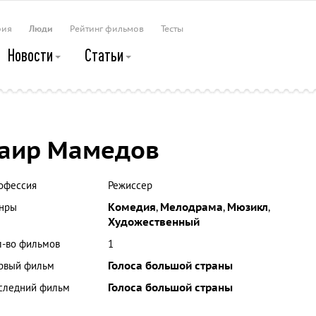
рия
Люди
Рейтинг фильмов
Тесты
Новости
Статьи
аир Мамедов
офессия
Режиссер
нры
Комедия
,
Мелодрама
,
Мюзикл
,
Художественный
л-во фильмов
1
рвый фильм
Голоса большой страны
следний фильм
Голоса большой страны