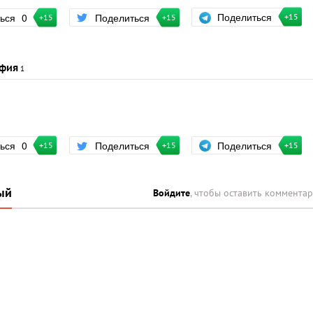
Поделиться
ться
0
Поделиться
+15
+15
+15
фия
1
Поделиться
ться
0
Поделиться
+15
+15
+15
ый
Войдите
, чтобы оставить коммента