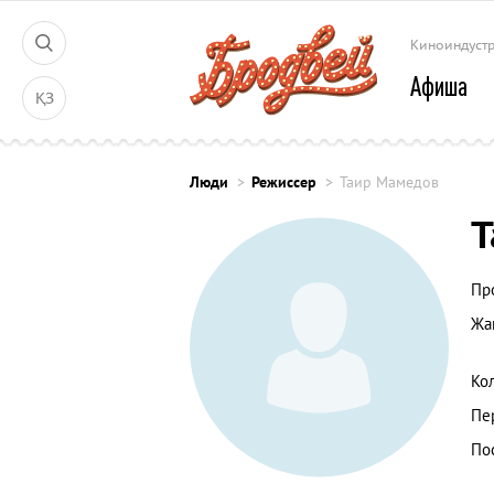
Киноиндуст
Афиша
ҚЗ
Люди
Режиссер
Таир Мамедов
Т
Пр
Жа
Ко
Пе
По