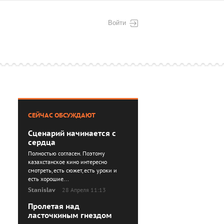
Войти
СЕЙЧАС ОБСУЖДАЮТ
Сценарий начинается с
сердца
Полностью согласен. Поэтому
казахстанское кино интересно
смотреть, есть сюжет, есть уроки и
есть хорошие...
Stanislav
28 Апреля 11:13
Пролетая над
ласточкиным гнездом