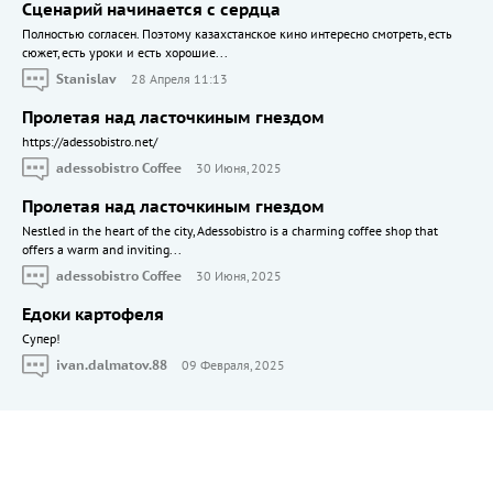
Сценарий начинается с сердца
Полностью согласен. Поэтому казахстанское кино интересно смотреть, есть
сюжет, есть уроки и есть хорошие...
Stanislav
28 Апреля 11:13
Пролетая над ласточкиным гнездом
https://adessobistro.net/
adessobistro Coffee
30 Июня, 2025
Пролетая над ласточкиным гнездом
Nestled in the heart of the city, Adessobistro is a charming coffee shop that
offers a warm and inviting...
adessobistro Coffee
30 Июня, 2025
Едоки картофеля
Cупер!
ivan.dalmatov.88
09 Февраля, 2025