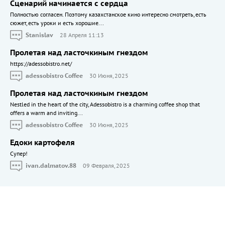
Сценарий начинается с сердца
Полностью согласен. Поэтому казахстанское кино интересно смотреть, есть
сюжет, есть уроки и есть хорошие...
Stanislav
28 Апреля 11:13
Пролетая над ласточкиным гнездом
https://adessobistro.net/
adessobistro Coffee
30 Июня, 2025
Пролетая над ласточкиным гнездом
Nestled in the heart of the city, Adessobistro is a charming coffee shop that
offers a warm and inviting...
adessobistro Coffee
30 Июня, 2025
Едоки картофеля
Cупер!
ivan.dalmatov.88
09 Февраля, 2025