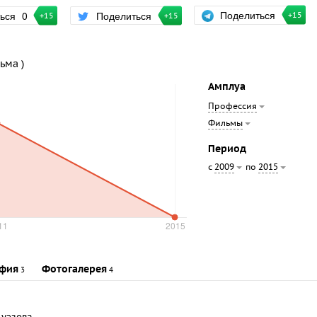
Поделиться
ться
0
Поделиться
+15
+15
+15
ьма )
Амплуа
Профессия
Фильмы
Период
с
по
2009
2015
фия
Фотогалерея
3
4