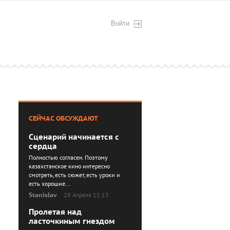
Войти
СЕЙЧАС ОБСУЖДАЮТ
Сценарий начинается с
сердца
Полностью согласен. Поэтому
казахстанское кино интересно
смотреть, есть сюжет, есть уроки и
есть хорошие...
Stanislav
28 Апреля 11:13
Пролетая над
ласточкиным гнездом