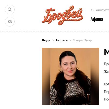
Киноиндуст
Афиша
ҚЗ
Люди
Актриса
Майра Омар
Пр
Жа
Ко
Пе
По