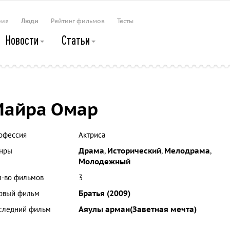
рия
Люди
Рейтинг фильмов
Тесты
Новости
Статьи
Майра Омар
офессия
Актриса
нры
Драма
,
Исторический
,
Мелодрама
,
Молодежный
л-во фильмов
3
рвый фильм
Братья (2009)
следний фильм
Аяулы арман(Заветная мечта)