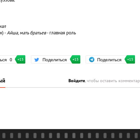
уэзова.
мал
н) -
Айша, мать братьев
- главная роль
Поделиться
ться
0
Поделиться
+15
+15
+15
ый
Войдите
, чтобы оставить коммента