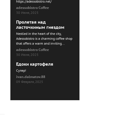
https://adessobistro.net/
adessobistro Coffee
30 Июня, 2025
Пролетая над
ласточкиным гнездом
Nestled in the heart of the city,
Adessobistro is a charming coffee shop
that offers a warm and inviting...
adessobistro Coffee
30 Июня, 2025
Едоки картофеля
Cупер!
ivan.dalmatov.88
09 Февраля, 2025