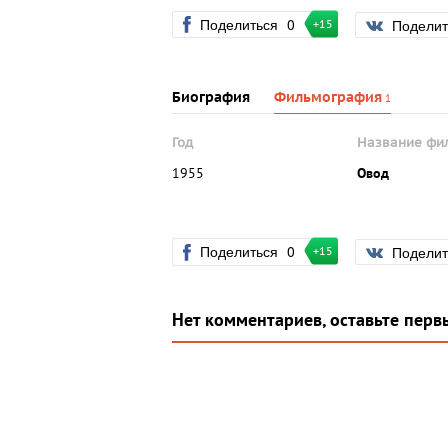
Поделиться
0
Подели
+15
Биография
Фильмография
1
Год
Название фи
1955
Овод
Поделиться
0
Подели
+15
Нет комментариев, оставьте перв