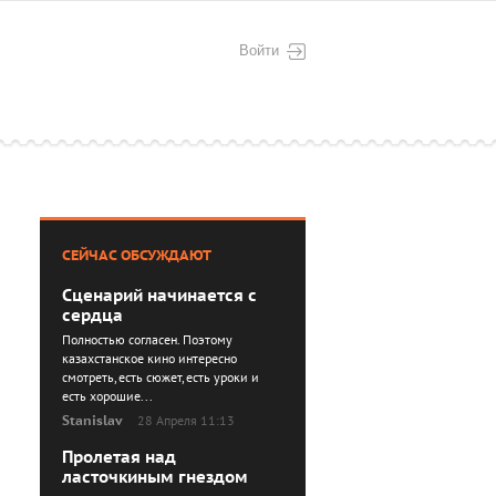
Войти
СЕЙЧАС ОБСУЖДАЮТ
Сценарий начинается с
сердца
Полностью согласен. Поэтому
казахстанское кино интересно
смотреть, есть сюжет, есть уроки и
есть хорошие...
Stanislav
28 Апреля 11:13
Пролетая над
ласточкиным гнездом