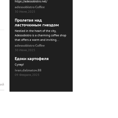
https://adessobistro.net/
adessobistro Coffee
30 Июня, 2025
Пролетая над
ласточкиным гнездом
Nestled in the heart of the city,
Adessobistro is a charming coffee shop
that offers a warm and inviting...
adessobistro Coffee
30 Июня, 2025
Едоки картофеля
Cупер!
ivan.dalmatov.88
09 Февраля, 2025
рий