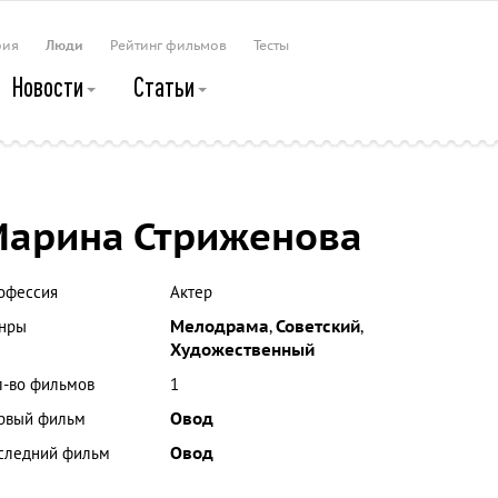
рия
Люди
Рейтинг фильмов
Тесты
Новости
Статьи
арина Стриженова
офессия
Актер
нры
Мелодрама
,
Советский
,
Художественный
л-во фильмов
1
рвый фильм
Овод
следний фильм
Овод