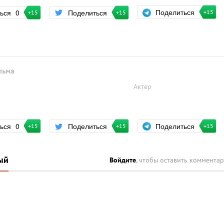
Поделиться
ться
0
Поделиться
+15
+15
+15
льма
Актер
Поделиться
ться
0
Поделиться
+15
+15
+15
ый
Войдите
, чтобы оставить коммента