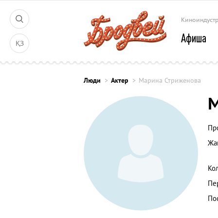
Киноиндуст
Афиша
ҚЗ
Люди
Актер
Марина Стриженова
М
Пр
Жа
Ко
Пе
По