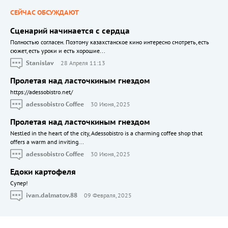
СЕЙЧАС ОБСУЖДАЮТ
Сценарий начинается с сердца
Полностью согласен. Поэтому казахстанское кино интересно смотреть, есть
сюжет, есть уроки и есть хорошие...
Stanislav
28 Апреля 11:13
Пролетая над ласточкиным гнездом
https://adessobistro.net/
adessobistro Coffee
30 Июня, 2025
Пролетая над ласточкиным гнездом
Nestled in the heart of the city, Adessobistro is a charming coffee shop that
offers a warm and inviting...
adessobistro Coffee
30 Июня, 2025
Едоки картофеля
Cупер!
ivan.dalmatov.88
09 Февраля, 2025