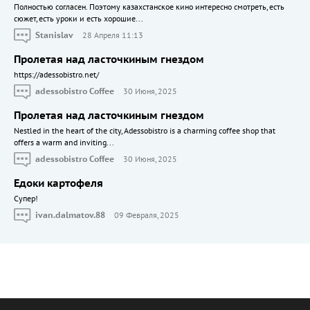
Полностью согласен. Поэтому казахстанское кино интересно смотреть, есть
сюжет, есть уроки и есть хорошие...
Stanislav
28 Апреля 11:13
Пролетая над ласточкиным гнездом
https://adessobistro.net/
adessobistro Coffee
30 Июня, 2025
Пролетая над ласточкиным гнездом
Nestled in the heart of the city, Adessobistro is a charming coffee shop that
offers a warm and inviting...
adessobistro Coffee
30 Июня, 2025
Едоки картофеля
Cупер!
ivan.dalmatov.88
09 Февраля, 2025