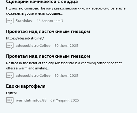
Сценарий начинается с сердца
Полностью согласен. Поэтому казахстанское кино интересно смотреть, есть
сюжет, есть уроки и есть хорошие...
Stanislav
28 Апреля 11:13
Пролетая над ласточкиным гнездом
https://adessobistro.net/
adessobistro Coffee
30 Июня, 2025
Пролетая над ласточкиным гнездом
Nestled in the heart of the city, Adessobistro is a charming coffee shop that
offers a warm and inviting...
adessobistro Coffee
30 Июня, 2025
Едоки картофеля
Cупер!
ivan.dalmatov.88
09 Февраля, 2025