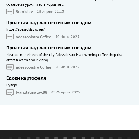
сюжет, есть уроки и есть хорошие...
Stanislav
28 Апреля 11:13
Пролетая над ласточкиным гнездом
https://adessobistro.net/
adessobistro Coffee
30 Июня, 2025
Пролетая над ласточкиным гнездом
Nestled in the heart of the city, Adessobistro is a charming coffee shop that
offers a warm and inviting...
adessobistro Coffee
30 Июня, 2025
Едоки картофеля
Cупер!
ivan.dalmatov.88
09 Февраля, 2025