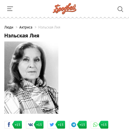
Люди
Актриса
Нэльская Лия
Нэльская Лия
+15
+15
+15
+15
+15