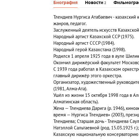
Биография
Новости
Фильмогра
2
Тлендиев Нургиса Атабаевич
- казахский
жанров, педагог.
Заслуженный деятель искусств Казахской 
Народный артист Казахской ССР (1975).
Народный артист СССР (1984).
Народный герой Казахстана (1998).
Родился 1 апреля 1925 года в ауле Шили
Окончил дирижёрский факультет Московск
С 1939 года работал в Казахском оркест
главный дирижёр этого оркестра.
Организатор, художественный руководит
(1981, Алма-Ата).
Ушёл из жизни 15 октября 1998 года в А
Алматинская область).
Жена —
Тлендиева Дарига
(р. 1946), кино
время — Нургиса Тлендиев» (2003), през
Тлендиева; Старшая дочь -
Тлендиева Саул
Натэллой Сальтаевной
(род. 15.03.1925 г
Казахскую национальную консерваторию 