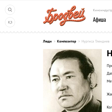
Киноиндуст
Афиша
ҚЗ
Люди
Композитор
Нургиса Тлендиев
Н
Пр
Да
Ме
Жа
Ко