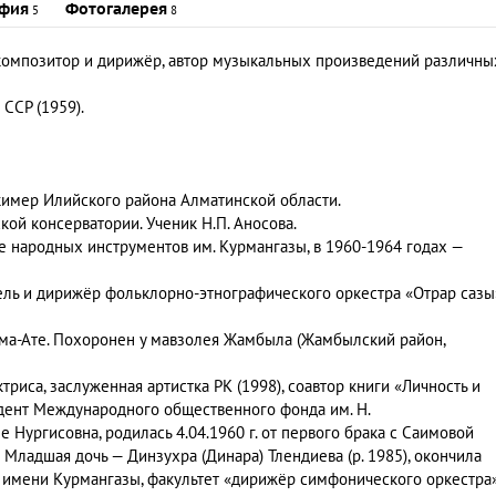
фия
Фотогалерея
5
8
 композитор и дирижёр, автор музыкальных произведений различны
ССР (1959).
кимер Илийского района Алматинской области.
ой консерватории. Ученик Н.П. Аносова.
ре народных инструментов им. Курмангазы, в 1960-1964 годах —
ель и дирижёр фольклорно-этнографического оркестра «Отрар сазы
лма-Ате. Похоронен у мавзолея Жамбыла (Жамбылский район,
актриса, заслуженная артистка РК (1998), соавтор книги «Личность и
идент Международного общественного фонда им. Н.
е Нургисовна
, родилась 4.04.1960 г. от первого брака с
Саимовой
.); Младшая дочь —
Динзухра
(
Динара
)
Тлендиева
(р. 1985), окончила
имени Курмангазы, факультет «дирижёр симфонического оркестра