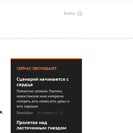
Войти
СЕЙЧАС ОБСУЖДАЮТ
Сценарий начинается с
сердца
Полностью согласен. Поэтому
казахстанское кино интересно
смотреть, есть сюжет, есть уроки и
есть хорошие...
я
,
Stanislav
28 Апреля 11:13
Пролетая над
ласточкиным гнездом