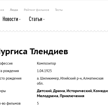
рия
Люди
Рейтинг фильмов
Тесты
Новости
Статьи
ургиса Тлендиев
офессия
Композитор
та рождения
1.04.1925
сто рождения
а. Шиликимер, Илийский р-н, Алматинская
обл.
нры
Детский
,
Драма
,
Исторический
,
Комеди
Мелодрама
,
Приключения
л-во фильмов
5