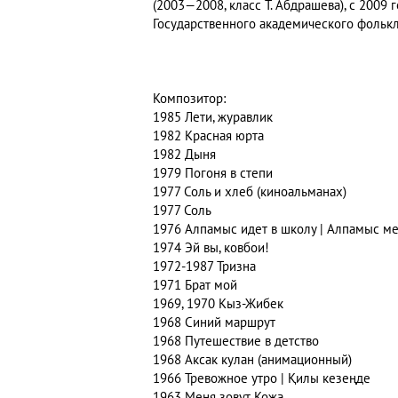
(2003—2008, класс Т. Абдрашева), с 2009
Государственного академического фолькл
Композитор:
1985 Лети, журавлик
1982 Красная юрта
1982 Дыня
1979 Погоня в степи
1977 Соль и хлеб (киноальманах)
1977 Соль
1976 Алпамыс идет в школу | Алпамыс м
1974 Эй вы, ковбои!
1972-1987 Тризна
1971 Брат мой
1969, 1970 Кыз-Жибек
1968 Синий маршрут
1968 Путешествие в детство
1968 Аксак кулан (анимационный)
1966 Тревожное утро | Қилы кезеңде
1963 Меня зовут Кожа