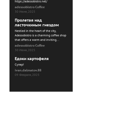
https://adessobistro.net/
adessobistro Coffee
30 Июня, 2025
Пролетая над
ласточкиным гнездом
Nestled in the heart of the city,
Adessobistro is a charming coffee shop
that offers a warm and inviting...
adessobistro Coffee
30 Июня, 2025
Едоки картофеля
Cупер!
ivan.dalmatov.88
09 Февраля, 2025