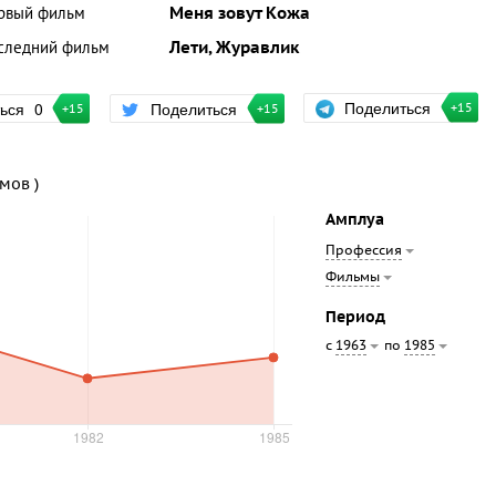
рвый фильм
Меня зовут Кожа
следний фильм
Лети, Журавлик
Поделиться
ться
0
Поделиться
+15
+15
+15
ьмов )
Амплуа
Профессия
Фильмы
Период
с
по
1963
1985