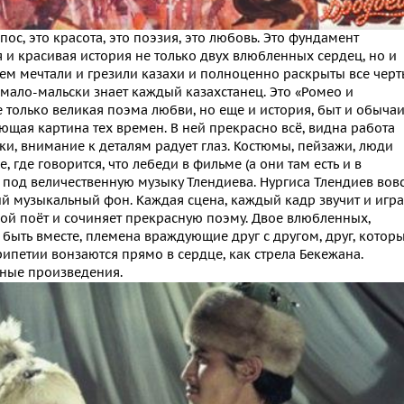
ос, это красота, это поэзия, это любовь. Это фундамент
я и красивая история не только двух влюбленных сердец, но и
 чем мечтали и грезили казахи и полноценно раскрыты все чер
мало-мальски знает каждый казахстанец. Это «Ромео и
не только великая поэма любви, но еще и история, быт и обыча
ающая картина тех времен. В ней прекрасно всё, видна работа
и, внимание к деталям радует глаз. Костюмы, пейзажи, люди
е, где говорится, что лебеди в фильме (а они там есть и в
 под величественную музыку Тлендиева. Нургиса Тлендиев вов
й музыкальный фон. Каждая сцена, каждый кадр звучит и игра
ой поёт и сочиняет прекрасную поэму. Двое влюбленных,
 быть вместе, племена враждующие друг с другом, друг, котор
рипетии вонзаются прямо в сердце, как стрела Бекежана.
нные произведения.