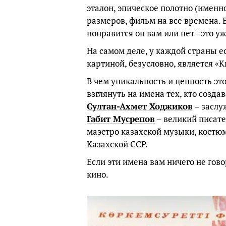
эталон, эпическое полотно (имен
размеров, фильм на все времена. В
понравится он вам или нет - это у
На самом деле, у каждой страны е
картиной, безусловно, является «
В чем уникальность и ценность эт
взглянуть на имена тех, кто созд
Султан-Ахмет Ходжиков
– заслу
Габит Мусрепов
– великий писате
маэстро казахской музыки, кост
Казахской ССР.
Если эти имена вам ничего не гово
кино.