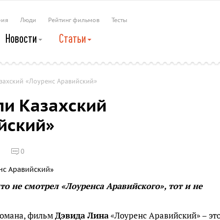
рия
Люди
Рейтинг фильмов
Тесты
Новости
Статьи
азахский «Лоуренс Аравийский»
ли Казахский
йский»
0
кто не смотрел «Лоуренса Аравийского», тот и не
номана, фильм
Дэвида Лина
«Лоуренс Аравийский» – эт