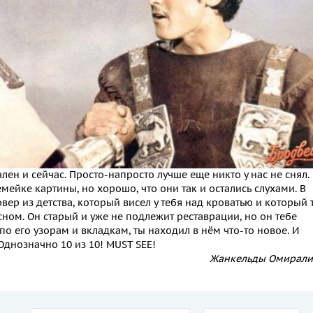
уален и сейчас. Просто-напросто лучше еще никто у нас не снял.
мейке картины, но хорошо, что они так и остались слухами. В
овер из детства, который висел у тебя над кроватью и который 
ном. Он старый и уже не подлежит реставрации, но он тебе
по его узорам и вкладкам, ты находил в нём что-то новое. И
Однозначно 10 из 10! MUST SEE!
Жанкельды Омирали