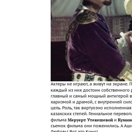
Актеры не играют, а живут на экране.
каждый из них достоин собственного 
главный и самый мощный антигерой в 
харизмой и драмой, с внутренней сило
цель. Роль, так виртуозно исполненна
казахских степей. Гениальное перево
Меруерт Утекешевой
Куман
фильма
и
съемок фильма они поженились. А Ашим
Любовь! Вот это Кино!