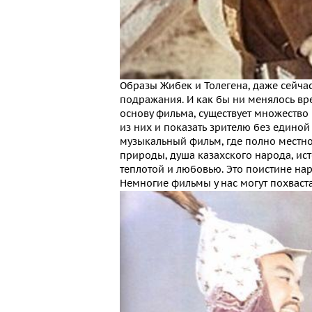
Образы Жибек и Толегена, даже сейча
подражания. И как бы ни менялось врем
основу фильма, существует множество 
из них и показать зрителю без единой
музыкальный фильм, где полно местно
природы, душа казахского народа, ис
теплотой и любовью. Это поистине на
Немногие фильмы у нас могут похваста