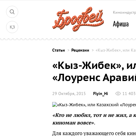
Киноиндуст
Афиша
ҚЗ
Cтатьи
Рецензии
«Кыз-Жибек», или К
«Кыз-Жибек», и
«Лоуренс Арави
29 Октября, 2015
Flyin_Hi
11 403
«Кто не любил, тот и не жил, а 
киноман вовсе»
.
Для каждого уважающего себя ки