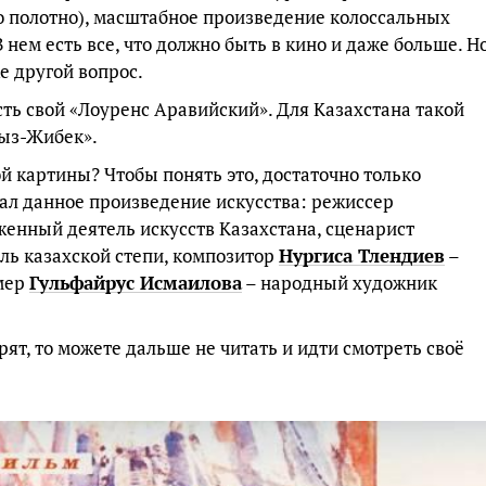
но полотно), масштабное произведение колоссальных
 нем есть все, что должно быть в кино и даже больше. Но
же другой вопрос.
сть свой «Лоуренс Аравийский». Для Казахстана такой
Кыз-Жибек».
ой картины? Чтобы понять это, достаточно только
авал данное произведение искусства: режиссер
женный деятель искусств Казахстана, сценарист
ль казахской степи, композитор
Нургиса Тлендиев
–
юмер
Гульфайрус Исмаилова
– народный художник
рят, то можете дальше не читать и идти смотреть своё