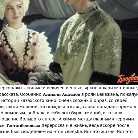
 Персонажи – живые и величественные, яркие и харизматичные,
Асанали Ашимов
рассказа. Особенно
в роли Бекежана, пожалуй
истории казахского кино. Очень сложный образ, со своей
й, такой мощной, что каждый взгляд, слово попадает прямо в
я Ашимовым, вобрала в себя всю бурю эмоций, всю силу
площение большого актера. А химия между главными героями
ом Тастанбековым
переросла и в жизнь, ведь вскоре после
ов был свидетелем на этой свадьбе. Вот это жизнь! Вот это