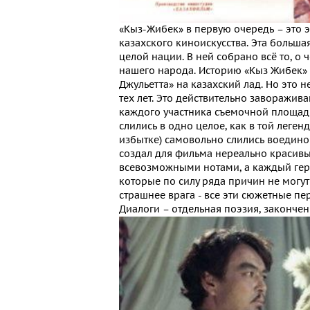
«Кыз-Жибек» в первую очередь – это эп
казахского киноискусства. Эта больша
целой нации. В ней собрано всё то, о
нашего народа. Историю «Кыз Жибек» 
Джульетта» на казахский лад. Но это 
тех лет. Это действительно заворажив
каждого участника съемочной площадк
слились в одно целое, как в той легенд
избытке) самовольно слились воедино
создал для фильма нереально красивы
всевозможными нотами, а каждый гер
которые по силу ряда причин не могут
страшнее врага - все эти сюжетные пе
Диалоги – отдельная поэзия, законче