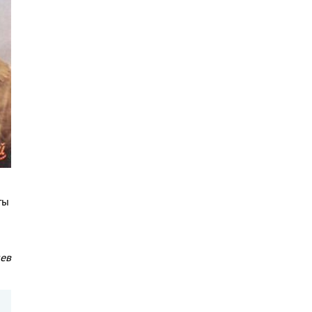
ты
ев