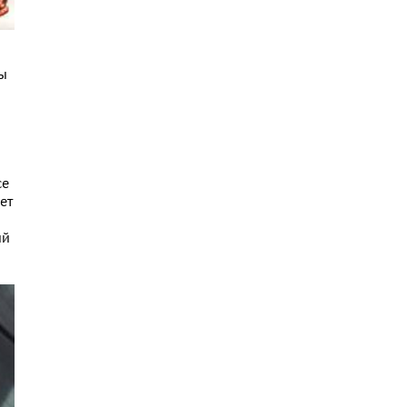
ты
и
се
ет
ый