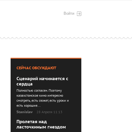
Войти
СЕЙЧАС ОБСУЖДАЮТ
Сценарий начинается с
сердца
Полностью согласен. Поэтому
казахстанское кино интересно
смотреть, есть сюжет, есть уроки и
есть хорошие...
Stanislav
28 Апреля 11:13
Пролетая над
ласточкиным гнездом