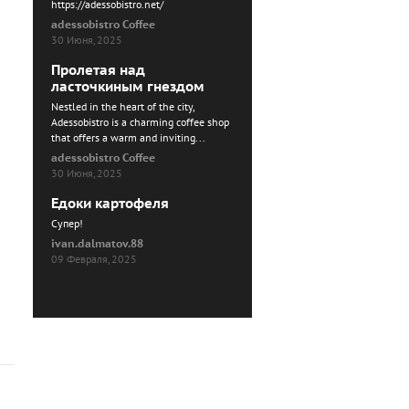
https://adessobistro.net/
adessobistro Coffee
30 Июня, 2025
Пролетая над
ласточкиным гнездом
Nestled in the heart of the city,
Adessobistro is a charming coffee shop
that offers a warm and inviting...
adessobistro Coffee
30 Июня, 2025
Едоки картофеля
Cупер!
ivan.dalmatov.88
09 Февраля, 2025