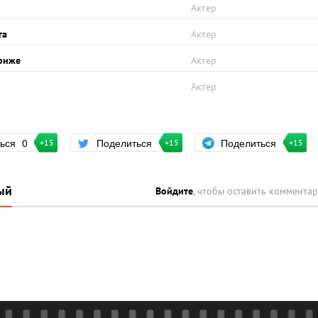
Актер
га
Актер
ариже
Актер
Актер
Поделиться
ться
0
Поделиться
+15
+15
+15
ый
Войдите
, чтобы оставить коммента