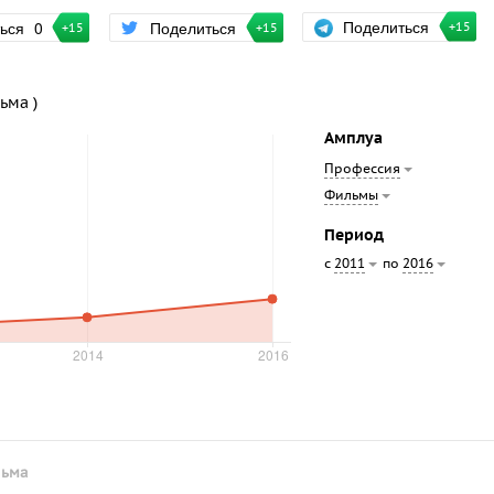
Поделиться
ться
0
Поделиться
+15
+15
+15
ьма )
Амплуа
Профессия
Фильмы
Период
с
по
2011
2016
льма