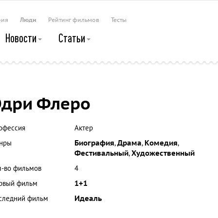
рия
Люди
Рейтинг фильмов
Тесты
Новости
Статьи
дри Флеро
офессия
Актер
нры
Биография
,
Драма
,
Комедия
,
Фестивальный
,
Художественный
л-во фильмов
4
рвый фильм
1+1
следний фильм
Идеаль