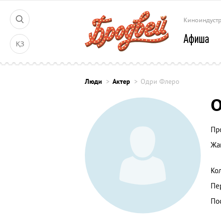
Киноиндуст
Афиша
ҚЗ
Люди
Актер
Одри Флеро
О
Пр
Жа
Ко
Пе
По