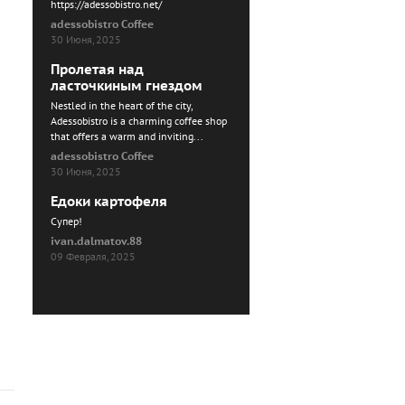
https://adessobistro.net/
adessobistro Coffee
30 Июня, 2025
Пролетая над
ласточкиным гнездом
Nestled in the heart of the city,
Adessobistro is a charming coffee shop
that offers a warm and inviting...
adessobistro Coffee
30 Июня, 2025
Едоки картофеля
Cупер!
ivan.dalmatov.88
09 Февраля, 2025