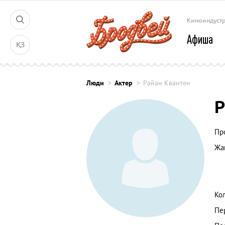
Киноиндуст
Афиша
ҚЗ
Люди
Актер
Райан Квантен
Р
Пр
Жа
Ко
Пе