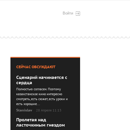
Войти
СЕЙЧАС ОБСУЖДАЮТ
Сценарий начинается с
сердца
Полностью согласен. Поэтому
казахстанское кино интересно
смотреть, есть сюжет, есть уроки и
есть хорошие...
Stanislav
28 Апреля 11:13
Пролетая над
ласточкиным гнездом