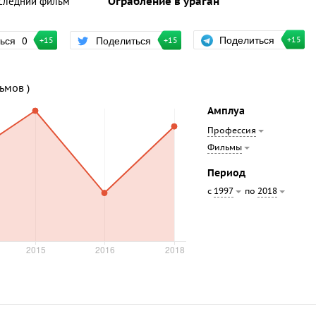
следний фильм
Ограбление в ураган
Поделиться
ться
0
Поделиться
+15
+15
+15
льмов )
Амплуа
Профессия
Фильмы
Период
с
по
1997
2018