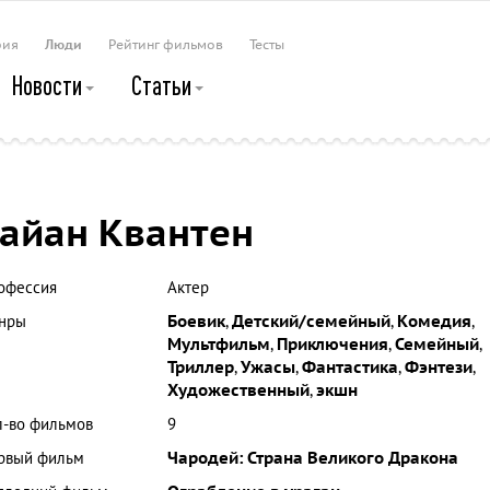
рия
Люди
Рейтинг фильмов
Тесты
Новости
Статьи
айан Квантен
офессия
Актер
нры
Боевик
,
Детский/семейный
,
Комедия
,
Мультфильм
,
Приключения
,
Семейный
,
Триллер
,
Ужасы
,
Фантастика
,
Фэнтези
,
Художественный
,
экшн
л-во фильмов
9
рвый фильм
Чародей: Страна Великого Дракона