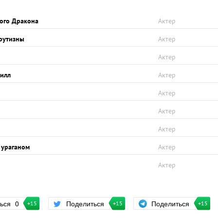
кого Дракона
Актер
рутизны
Актер
Актер
илл
Актер
Актер
Актер
Актер
а ураганом
Актер
Актер
Поделиться
ться
0
Поделиться
+15
+15
+15