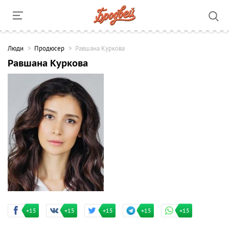
Люди
Продюсер
Равшана Куркова
Равшана Куркова
+15
+15
+15
+15
+15