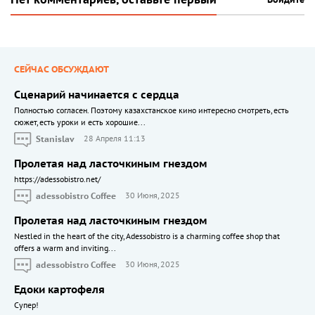
СЕЙЧАС ОБСУЖДАЮТ
Сценарий начинается с сердца
Полностью согласен. Поэтому казахстанское кино интересно смотреть, есть
сюжет, есть уроки и есть хорошие...
Stanislav
28 Апреля 11:13
Пролетая над ласточкиным гнездом
https://adessobistro.net/
adessobistro Coffee
30 Июня, 2025
Пролетая над ласточкиным гнездом
Nestled in the heart of the city, Adessobistro is a charming coffee shop that
offers a warm and inviting...
adessobistro Coffee
30 Июня, 2025
Едоки картофеля
Cупер!