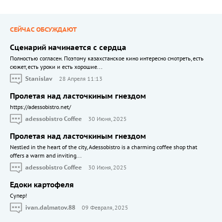
СЕЙЧАС ОБСУЖДАЮТ
Сценарий начинается с сердца
Полностью согласен. Поэтому казахстанское кино интересно смотреть, есть
сюжет, есть уроки и есть хорошие...
Stanislav
28 Апреля 11:13
Пролетая над ласточкиным гнездом
https://adessobistro.net/
adessobistro Coffee
30 Июня, 2025
Пролетая над ласточкиным гнездом
Nestled in the heart of the city, Adessobistro is a charming coffee shop that
offers a warm and inviting...
adessobistro Coffee
30 Июня, 2025
Едоки картофеля
Cупер!
ivan.dalmatov.88
09 Февраля, 2025