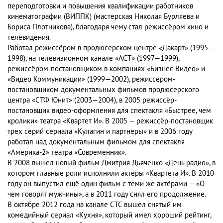
переподготовки и повышения квалификации работников
кинематографии (ВИППК) (мастерская Николая Бурляева и
Бориса Плотникова), благодаря чему стал режиссёром кино и
телевидения.
Работал режиссёром в продюсерском центре «Дакарт» (1995—
1998), на телевизионном канале «АСТ» (1997—1999),
режиссёром-постановщиком в компаниях «Бизнес-Видео» и
«Видео Коммуникации» (1999—2002), режиссёром-
постановщиком документальных фильмов продюсерского
центра «СТФ Юнит» (2003—2004), в 2005 режиссёр-
постановщик видео-оформления для спектакля «Быстрее, чем
кролики» театра «Квартет И». В 2005 — режиссёр-постановщик
трех серий сериала «Кулагин и партнёры» и в 2006 году
работал над документальным фильмом для спектакля
«Америка-2» театра «Современник».
В 2008 вышел новый фильм Дмитрия Дьяченко «День радио», в
котором главные роли исполнили актёры «Квартета И». В 2010
году он выпустил ещё один фильм с теми же актёрами — «О
чём говорят мужчины», а в 2011 году снял его продолжение.
В октябре 2012 года на канале СТС вышел снятый им
комедийный сериал «Кухня», который имел хороший рейтинг,