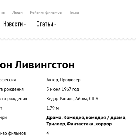
рия
Люди
Рейтинг фильмов
Тесты
Новости
Статьи
он Ливингстон
офессия
Актер, Продюсер
та рождения
5 июня 1967 год
сто рождения
Кедар-Рапидс, Айова, США
т
1.79 м
нры
Драма
,
Комедия
,
комедия / драма
,
Триллер
,
Фантастика
,
хоррор
л-во фильмов
4