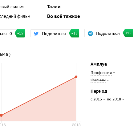
рвый фильм
Талли
следний фильм
Во всё тяжкое
Поделиться
ться
0
Поделиться
+15
+15
+15
ьма )
Амплуа
Профессия
Фильмы
Период
с
по
2013
2018