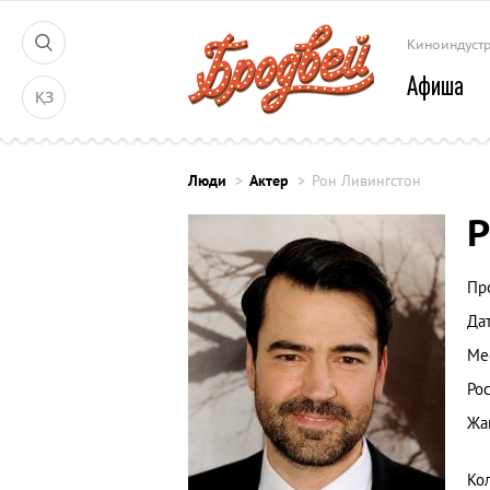
Киноиндуст
Афиша
ҚЗ
Люди
Актер
Рон Ливингстон
Р
Пр
Да
Ме
Рос
Жа
Ко