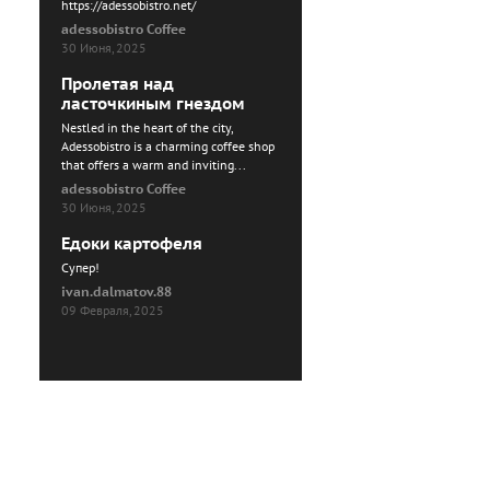
https://adessobistro.net/
adessobistro Coffee
30 Июня, 2025
Пролетая над
ласточкиным гнездом
Nestled in the heart of the city,
Adessobistro is a charming coffee shop
that offers a warm and inviting...
adessobistro Coffee
30 Июня, 2025
Едоки картофеля
Cупер!
ivan.dalmatov.88
09 Февраля, 2025