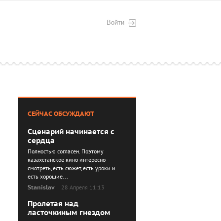
Войти
СЕЙЧАС ОБСУЖДАЮТ
Сценарий начинается с
сердца
Полностью согласен. Поэтому
казахстанское кино интересно
смотреть, есть сюжет, есть уроки и
есть хорошие...
Stanislav
28 Апреля 11:13
Пролетая над
ласточкиным гнездом