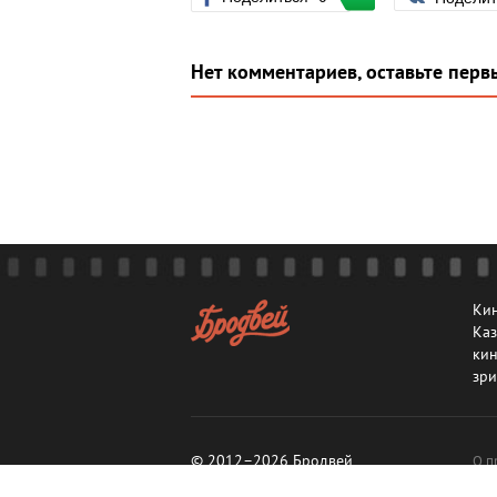
Нет комментариев, оставьте перв
Кин
Каз
кин
зри
© 2012–2026 Бродвей
О п