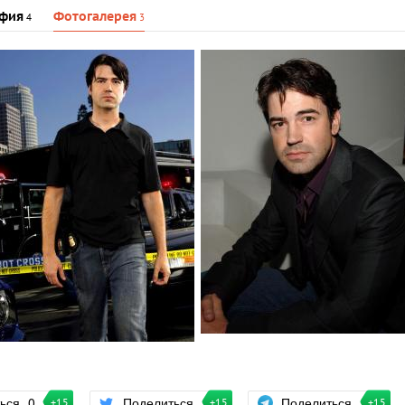
фия
Фотогалерея
4
3
Поделиться
ться
0
Поделиться
+15
+15
+15