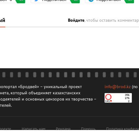
ый
Войдите
, чтобы оставить коммента
опортал «Бродвей» – уникальный проект
info@brod.kz
(по
нета, который объединяет казахстанских
одеятелей и основных цензоров их творчества –
телей.
роекте
Написать нам
Реклама
Помощь
Политика конфеди