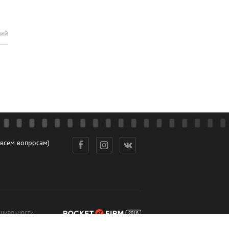
рий
 всем вопросам)
циальности