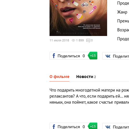
Прод
Жанр
Премь
Возра
Продо
11 июля 2018
1 899
0
Поделиться
0
Подели
+15
О фильме
Новости
2
Что подарить многодетной матери на рож
релаксантов? А что, если подарить ей… 
няньки, она поймет, какое счастье привали
Поделиться
0
Подели
+15