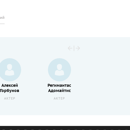
рий
Алексей
Регимантас
Горбунов
Адомайтис
АКТЕР
АКТЕР