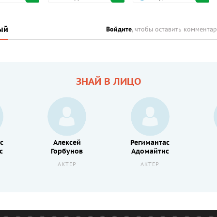
ый
Войдите
, чтобы оставить коммента
ЗНАЙ В ЛИЦО
с
Алексей
Регимантас
с
Горбунов
Адомайтис
АКТЕР
АКТЕР