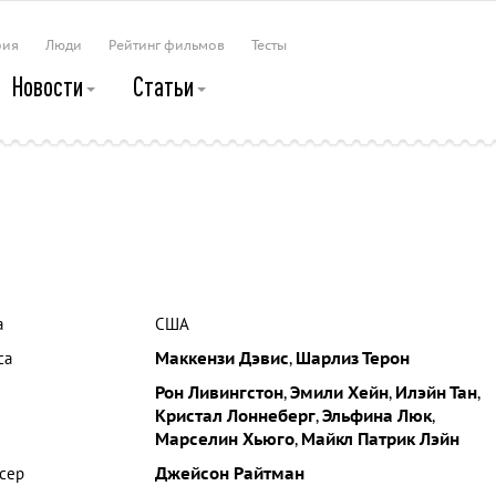
рия
Люди
Рейтинг фильмов
Тесты
Новости
Статьи
а
США
са
Маккензи Дэвис
,
Шарлиз Терон
Рон Ливингстон
,
Эмили Хейн
,
Илэйн Тан
,
Кристал Лоннеберг
,
Эльфина Люк
,
Марселин Хьюго
,
Майкл Патрик Лэйн
сер
Джейсон Райтман