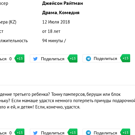
юсер
Джейсон Райтман
Драма
,
Комедия
ера (KZ)
12 Июля 2018
ст
от 18 лет
лжительность
94 минуты /
Поделиться
ться
0
Поделиться
+15
+15
+15
дение третьего ребенка? Тонну памперсов, беруши или блок
няньку? Если мамаше удастся немного потерпеть причуды подарочно
ло и ей, и детям! Если, конечно, удастся.
Поделиться
ться
0
Поделиться
+15
+15
+15