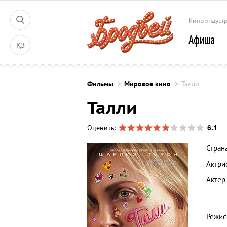
Киноиндуст
Афиша
ҚЗ
Фильмы
Мировое кино
Талли
Талли
6.1
Оценить:
Стран
Актри
Актер
Режис