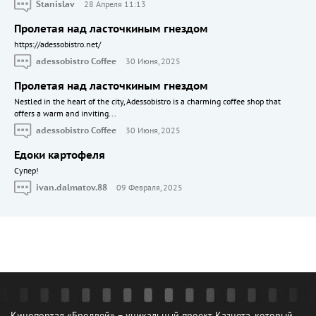
Stanislav
28 Апреля 11:13
Пролетая над ласточкиным гнездом
https://adessobistro.net/
adessobistro Coffee
30 Июня, 2025
Пролетая над ласточкиным гнездом
Nestled in the heart of the city, Adessobistro is a charming coffee shop that
offers a warm and inviting...
adessobistro Coffee
30 Июня, 2025
Едоки картофеля
Cупер!
ivan.dalmatov.88
09 Февраля, 2025
Кинопортал «Бродвей» – уникальный проект Казнета, который