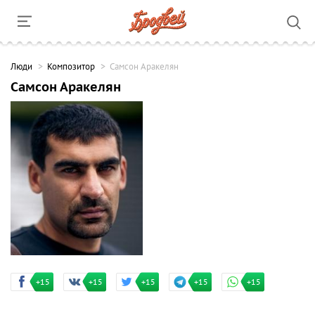
Люди
Композитор
Самсон Аракелян
Самсон Аракелян
+15
+15
+15
+15
+15