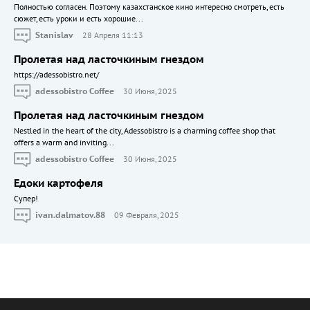
Полностью согласен. Поэтому казахстанское кино интересно смотреть, есть
сюжет, есть уроки и есть хорошие...
Stanislav
28 Апреля 11:13
Пролетая над ласточкиным гнездом
https://adessobistro.net/
adessobistro Coffee
30 Июня, 2025
Пролетая над ласточкиным гнездом
Nestled in the heart of the city, Adessobistro is a charming coffee shop that
offers a warm and inviting...
adessobistro Coffee
30 Июня, 2025
Едоки картофеля
Cупер!
ivan.dalmatov.88
09 Февраля, 2025