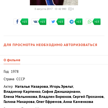
3 августа 2017
42 990
0
+15
+15
+15
+15
+15
ДЛЯ ПРОСМОТРА НЕОБХОДИМО АВТОРИЗОВАТЬСЯ
О фильме
Год
1978
Страна
СССР
Актер
Наталья Назарова
,
Игорь Эрельт
,
Владимир Карпенко
,
София Джишкариани
,
Елена Мельникова
,
Владлен Бирюков
,
Сергей Проханов
,
Галина Макарова
,
Олег Ефремов
,
Анна Каменкова