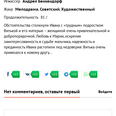
Режиссер
Андрей Бенкендорф
Жанр
Мелодрама
,
Советский
,
Художественный
Продолжительность
81 /
Обстоятельства столкнули Ивана с «трудным» подростком
Витькой и его матерью – женщиной очень привлекательной и
добропорядочной. Любовь к Марии, искреняя
заинтересованность в судьбе мальчика, надежность и
преданность Ивана растопили лед недоверия: Витька очень
привязался к новому другу...
+15
+15
+15
+15
+15
Нет комментариев, оставьте первый
Войдите