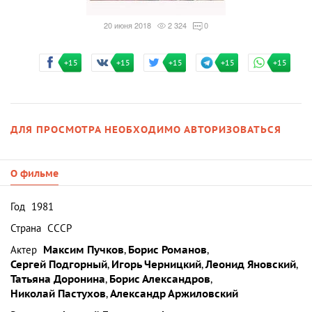
20 июня 2018
2 324
0
+15
+15
+15
+15
+15
ДЛЯ ПРОСМОТРА НЕОБХОДИМО АВТОРИЗОВАТЬСЯ
О фильме
Год
1981
Страна
СССР
Актер
Максим Пучков
,
Борис Романов
,
Сергей Подгорный
,
Игорь Черницкий
,
Леонид Яновский
,
Татьяна Доронина
,
Борис Александров
,
Николай Пастухов
,
Александр Аржиловский