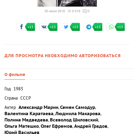
20 июня 2018
9 019
0
+15
+15
+15
+15
+15
ДЛЯ ПРОСМОТРА НЕОБХОДИМО АВТОРИЗОВАТЬСЯ
О фильме
Год
1983
Страна
СССР
Актер
Александр Марин
,
Семен Самодур
,
Валентина Каратаева
,
Людмила Макарова
,
Полина Медведева
,
Всеволод Шиловский
,
Ольга Матешко
,
Олег Ефремов
,
Андрей Градов
,
Юрий Васильев