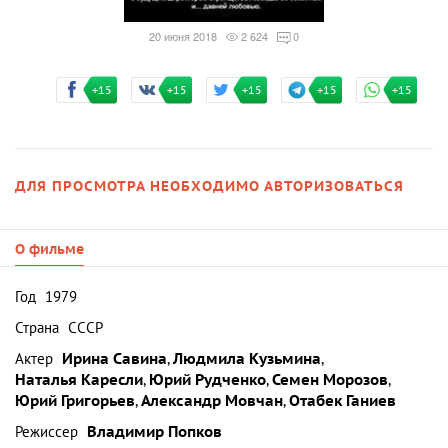
20 июня 2018
2 624
0
+15
+15
+15
+15
+15
ДЛЯ ПРОСМОТРА НЕОБХОДИМО АВТОРИЗОВАТЬСЯ
О фильме
Год
1979
Страна
СССР
Актер
Ирина Савина
,
Людмила Кузьмина
,
Наталья Каресли
,
Юрий Рудченко
,
Семен Морозов
,
Юрий Григорьев
,
Александр Мовчан
,
Отабек Ганиев
Режиссер
Владимир Попков