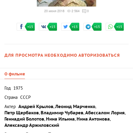
20 июня 2018
2 564
0
+15
+15
+15
+15
+15
ДЛЯ ПРОСМОТРА НЕОБХОДИМО АВТОРИЗОВАТЬСЯ
О фильме
Год
1975
Страна
СССР
Актер
Андрей Крылов
,
Леонид Марченко
,
Петр Щербаков
,
Владимир Чубарев
,
Абессалом Лория
,
Геннадий Болотов
,
Нина Ильина
,
Нина Антонова
,
Александр Аржиловский