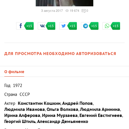
3 августа 2017
19 674
0
+15
+15
+15
+15
+15
ДЛЯ ПРОСМОТРА НЕОБХОДИМО АВТОРИЗОВАТЬСЯ
О фильме
Год
1972
Страна
СССР
Актер
Константин Кошкин
,
Андрей Попов
,
Людмила Иванова
,
Ольга Волкова
,
Людмила Аринина
,
Ирина Алферова
,
Ирина Мурзаева
,
Евгений Евстигнеев
,
Георгий Штиль
,
Александр Демьяненко