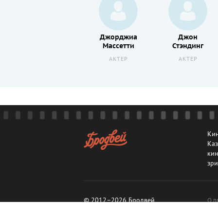
Себастьян
Джорджиа
Джон
Кох
Массетти
Стэндинг
АКТЕР
АКТЕР
АКТЕР
Кин
Каз
кин
зри
© 2012–2026 Бродвей
О п