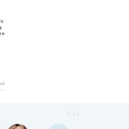
го
у
и и
рий