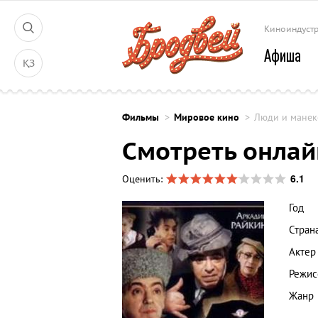
Киноиндуст
Афиша
ҚЗ
Фильмы
Мировое кино
Люди и мане
Смотреть онлай
6.1
Оценить:
Год
Стран
Актер
Режис
Жанр