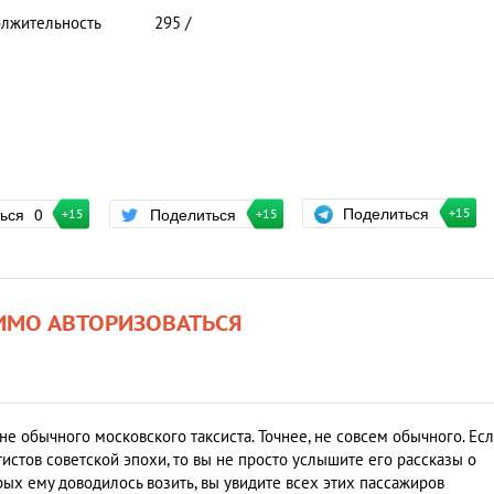
лжительность
295 /
Поделиться
ться
0
Поделиться
+15
+15
+15
ИМО АВТОРИЗОВАТЬСЯ
е обычного московского таксиста. Точнее, не совсем обычного. Ес
тистов советской эпохи, то вы не просто услышите его рассказы о
рых ему доводилось возить, вы увидите всех этих пассажиров