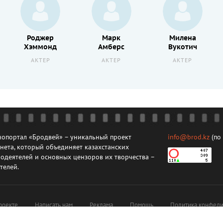
Роджер
Марк
Милена
Хэммонд
Амберс
Вукотич
АКТЕР
АКТЕР
АКТЕР
опортал «Бродвей» – уникальный проект
info@brod.kz
(по
нета, который объединяет казахстанских
одеятелей и основных цензоров их творчества –
телей.
роекте
Написать нам
Реклама
Помощь
Политика конфеди