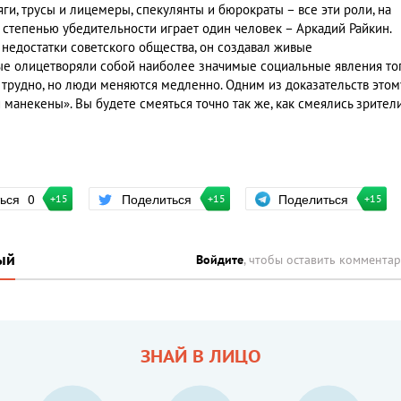
и, трусы и лицемеры, спекулянты и бюрократы – все эти роли, на
 степенью убедительности играет один человек – Аркадий Райкин.
 недостатки советского общества, он создавал живые
ые олицетворяли собой наиболее значимые социальные явления то
ь трудно, но люди меняются медленно. Одним из доказательств этом
манекены». Вы будете смеяться точно так же, как смеялись зрител
Поделиться
ться
0
Поделиться
+15
+15
+15
ый
Войдите
, чтобы оставить коммента
ЗНАЙ В ЛИЦО