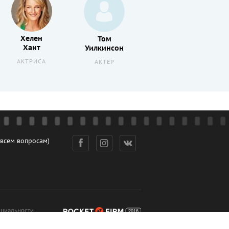
Хелен
Том
Себастьян
Хант
Уилкинсон
Кох
АКТРИСА
АКТЕР
АКТЕР
 всем вопросам)
циальности