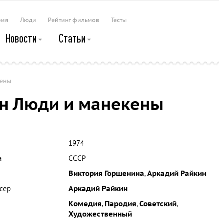
рия
Люди
Рейтинг фильмов
Тесты
Новости
Статьи
кены
н Люди и манекены
1974
а
СССР
Виктория Горшенина
,
Аркадий Райкин
сер
Аркадий Райкин
Комедия
,
Пародия
,
Советский
,
Художественный