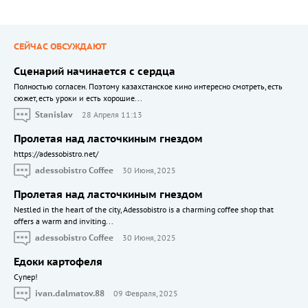
СЕЙЧАС ОБСУЖДАЮТ
Сценарий начинается с сердца
Полностью согласен. Поэтому казахстанское кино интересно смотреть, есть
сюжет, есть уроки и есть хорошие...
Stanislav
28 Апреля 11:13
Пролетая над ласточкиным гнездом
https://adessobistro.net/
adessobistro Coffee
30 Июня, 2025
Пролетая над ласточкиным гнездом
Nestled in the heart of the city, Adessobistro is a charming coffee shop that
offers a warm and inviting...
adessobistro Coffee
30 Июня, 2025
Едоки картофеля
Cупер!
ivan.dalmatov.88
09 Февраля, 2025