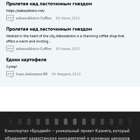
Пролетая над ласточкиным гнездом
https://adessobistro.net/
adessobistro Coffee
30 Июня, 2025
Пролетая над ласточкиным гнездом
Nestled in the heart of the city, Adessobistro is a charming coffee shop that
offers a warm and inviting...
adessobistro Coffee
30 Июня, 2025
Едоки картофеля
Cупер!
ivan.dalmatov.88
09 Февраля, 2025
Кинопортал «Бродвей» – уникальный проект Казнета, который
объединяет казахстанских кинодеятелей и основных цензоров