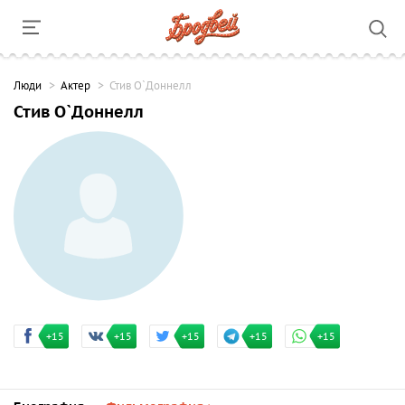
Люди
Актер
Стив О`Доннелл
Стив О`Доннелл
+15
+15
+15
+15
+15