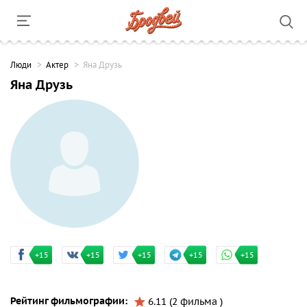
Люди
Актер
Яна Друзь
Яна Друзь
+15
+15
+15
+15
+15
Рейтинг фильмографии:
6.11 (2 фильма )