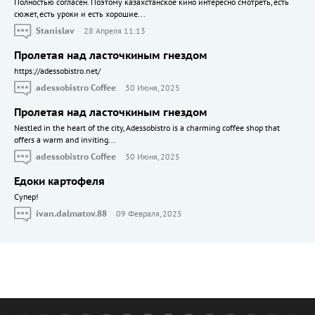
Полностью согласен. Поэтому казахстанское кино интересно смотреть, есть
сюжет, есть уроки и есть хорошие...
Stanislav
28 Апреля 11:13
Пролетая над ласточкиным гнездом
https://adessobistro.net/
adessobistro Coffee
30 Июня, 2025
Пролетая над ласточкиным гнездом
Nestled in the heart of the city, Adessobistro is a charming coffee shop that
offers a warm and inviting...
adessobistro Coffee
30 Июня, 2025
Едоки картофеля
Cупер!
ivan.dalmatov.88
09 Февраля, 2025