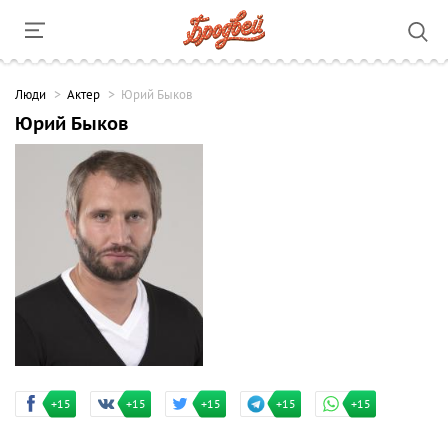
Люди
Актер
Юрий Быков
Юрий Быков
+15
+15
+15
+15
+15