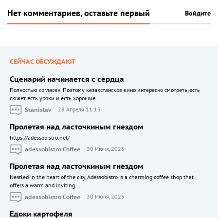
Нет комментариев, оставьте первый
Войдите
СЕЙЧАС ОБСУЖДАЮТ
Сценарий начинается с сердца
Полностью согласен. Поэтому казахстанское кино интересно смотреть, есть
сюжет, есть уроки и есть хорошие...
Stanislav
28 Апреля 11:13
Пролетая над ласточкиным гнездом
https://adessobistro.net/
adessobistro Coffee
30 Июня, 2025
Пролетая над ласточкиным гнездом
Nestled in the heart of the city, Adessobistro is a charming coffee shop that
offers a warm and inviting...
adessobistro Coffee
30 Июня, 2025
Едоки картофеля