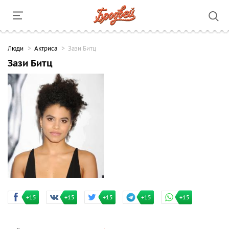
Люди
Актриса
Зази Битц
Зази Битц
+15
+15
+15
+15
+15