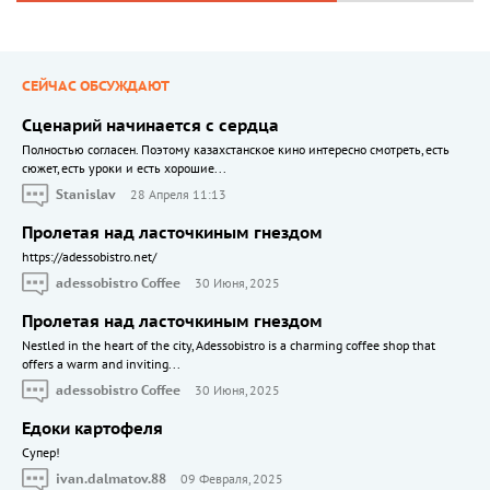
СЕЙЧАС ОБСУЖДАЮТ
Сценарий начинается с сердца
Полностью согласен. Поэтому казахстанское кино интересно смотреть, есть
сюжет, есть уроки и есть хорошие...
Stanislav
28 Апреля 11:13
Пролетая над ласточкиным гнездом
https://adessobistro.net/
adessobistro Coffee
30 Июня, 2025
Пролетая над ласточкиным гнездом
Nestled in the heart of the city, Adessobistro is a charming coffee shop that
offers a warm and inviting...
adessobistro Coffee
30 Июня, 2025
Едоки картофеля
Cупер!
ivan.dalmatov.88
09 Февраля, 2025