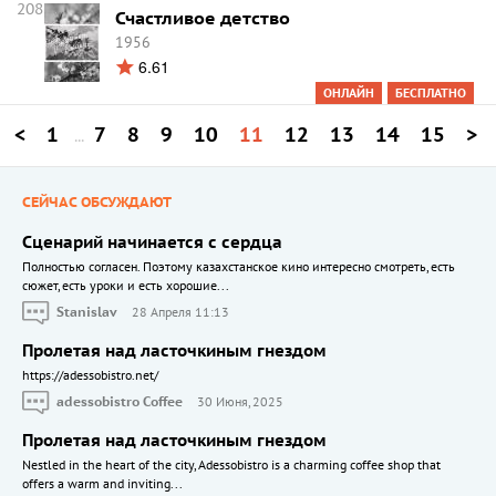
208
Счастливое детство
1956
6.61
ОНЛАЙН
БЕСПЛАТНО
<
1
7
8
9
10
11
12
13
14
15
>
...
СЕЙЧАС ОБСУЖДАЮТ
Сценарий начинается с сердца
Полностью согласен. Поэтому казахстанское кино интересно смотреть, есть
сюжет, есть уроки и есть хорошие...
Stanislav
28 Апреля 11:13
Пролетая над ласточкиным гнездом
https://adessobistro.net/
adessobistro Coffee
30 Июня, 2025
Пролетая над ласточкиным гнездом
Nestled in the heart of the city, Adessobistro is a charming coffee shop that
offers a warm and inviting...