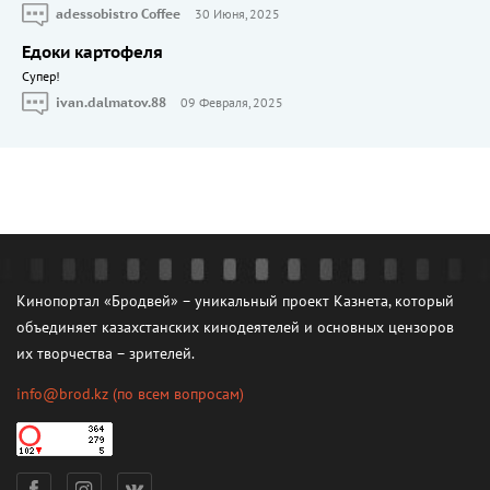
adessobistro Coffee
30 Июня, 2025
Едоки картофеля
Cупер!
ivan.dalmatov.88
09 Февраля, 2025
Кинопортал «Бродвей» – уникальный проект Казнета, который
объединяет казахстанских кинодеятелей и основных цензоров
их творчества – зрителей.
info@brod.kz
(по всем вопросам)