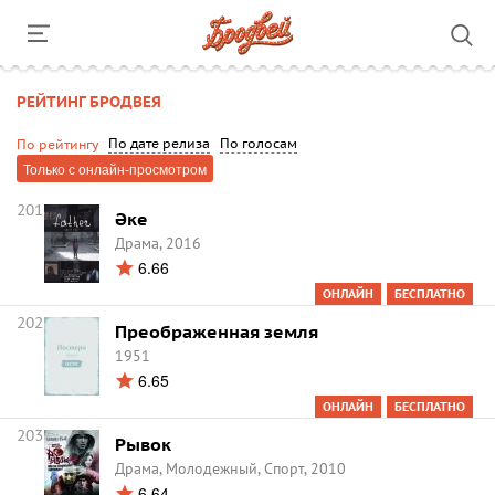
РЕЙТИНГ БРОДВЕЯ
По дате релиза
По голосам
По рейтингу
Только с онлайн-просмотром
201
Әке
Драма, 2016
6.66
ОНЛАЙН
БЕСПЛАТНО
202
Преображенная земля
1951
6.65
ОНЛАЙН
БЕСПЛАТНО
203
Рывок
Драма, Молодежный, Спорт, 2010
6.64