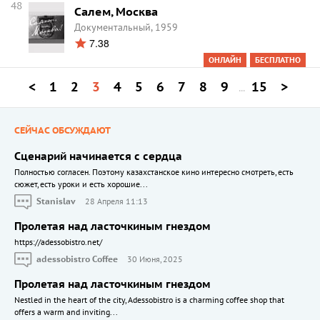
48
Салем, Москва
Документальный, 1959
7.38
ОНЛАЙН
БЕСПЛАТНО
<
1
2
3
4
5
6
7
8
9
15
>
...
СЕЙЧАС ОБСУЖДАЮТ
Сценарий начинается с сердца
Полностью согласен. Поэтому казахстанское кино интересно смотреть, есть
сюжет, есть уроки и есть хорошие...
Stanislav
28 Апреля 11:13
Пролетая над ласточкиным гнездом
https://adessobistro.net/
adessobistro Coffee
30 Июня, 2025
Пролетая над ласточкиным гнездом
Nestled in the heart of the city, Adessobistro is a charming coffee shop that
offers a warm and inviting...