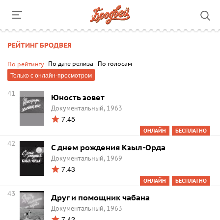
РЕЙТИНГ БРОДВЕЯ
По дате релиза
По голосам
По рейтингу
Только с онлайн-просмотром
41
Юность зовет
Документальный, 1963
7.45
ОНЛАЙН
БЕСПЛАТНО
42
С днем рождения Кзыл-Орда
Документальный, 1969
7.43
ОНЛАЙН
БЕСПЛАТНО
43
Друг и помощник чабана
Документальный, 1963
7.42