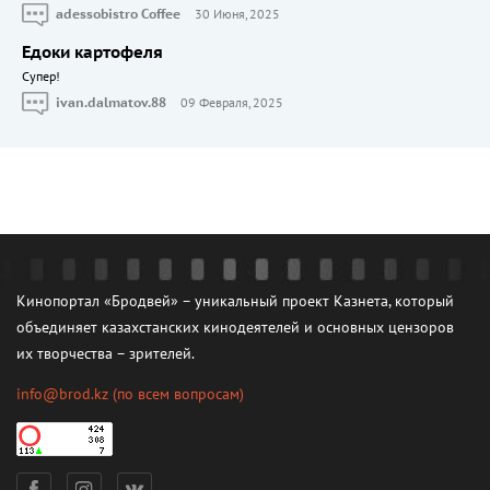
adessobistro Coffee
30 Июня, 2025
Едоки картофеля
Cупер!
ivan.dalmatov.88
09 Февраля, 2025
Кинопортал «Бродвей» – уникальный проект Казнета, который
объединяет казахстанских кинодеятелей и основных цензоров
их творчества – зрителей.
info@brod.kz
(по всем вопросам)