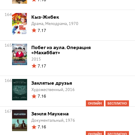
164
Кыз-Жибек
Драма, Мелодрама, 1970
7.17
165
Побег из аула. Операция
«Махаббат»
2015
7.17
166
Заклятые друзья
Художественный, 2016
7.16
ОНЛАЙН
БЕСПЛАТНО
167
Земля Маукена
Документальный, 1976
7.16
ОНЛАЙН
БЕСПЛАТНО