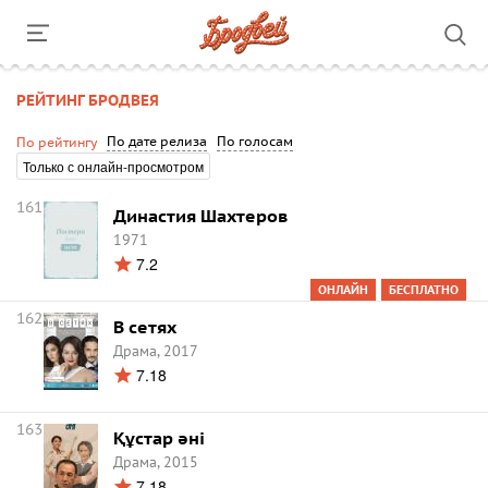
РЕЙТИНГ БРОДВЕЯ
По дате релиза
По голосам
По рейтингу
Только с онлайн-просмотром
161
Династия Шахтеров
1971
7.2
ОНЛАЙН
БЕСПЛАТНО
162
В сетях
Драма, 2017
7.18
163
Құстар әні
Драма, 2015
7.18