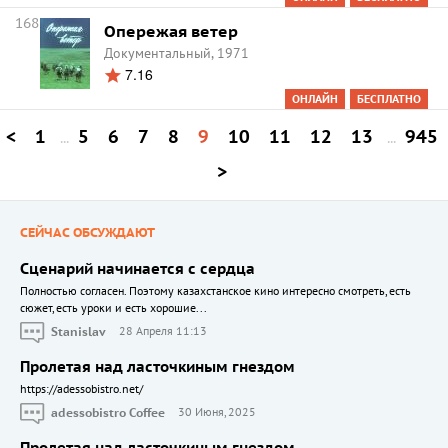
168
Опережая ветер
Документальный, 1971
7.16
ОНЛАЙН
БЕСПЛАТНО
<
1
5
6
7
8
9
10
11
12
13
945
...
...
>
СЕЙЧАС ОБСУЖДАЮТ
Сценарий начинается с сердца
Полностью согласен. Поэтому казахстанское кино интересно смотреть, есть
сюжет, есть уроки и есть хорошие...
Stanislav
28 Апреля 11:13
Пролетая над ласточкиным гнездом
https://adessobistro.net/
adessobistro Coffee
30 Июня, 2025
Пролетая над ласточкиным гнездом