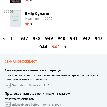
18884
Өмір бұлағы
Мультфильм, 2009
0
<
1
937
938
939
940
941
942
943
...
944
945
>
СЕЙЧАС ОБСУЖДАЮТ
Сценарий начинается с сердца
Полностью согласен. Поэтому казахстанское кино интересно смотреть, есть
сюжет, есть уроки и есть хорошие...
Stanislav
28 Апреля 11:13
Пролетая над ласточкиным гнездом
https://adessobistro.net/
adessobistro Coffee
30 Июня, 2025