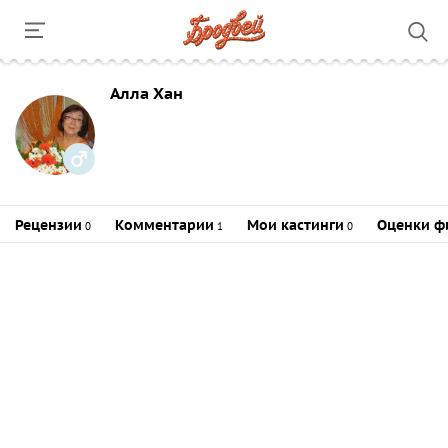
Алла Хан
Рецензии
Комментарии
Мои кастинги
Оценки ф
0
1
0