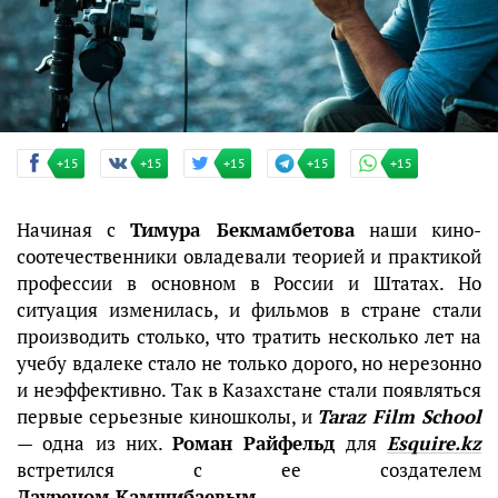
+15
+15
+15
+15
+15
Начиная с
Тимура Бекмамбетова
наши кино-
соотечественники овладевали теорией и практикой
профессии в основном в России и Штатах. Но
ситуация изменилась, и фильмов в стране стали
производить столько, что тратить несколько лет на
учебу вдалеке стало не только дорого, но нерезонно
и неэффективно. Так в Казахстане стали появляться
первые серьезные киношколы, и
Taraz Film School
— одна из них.
Роман Райфельд
для
Esquire.kz
встретился с ее создателем
Дауреном Камшибаевым
.