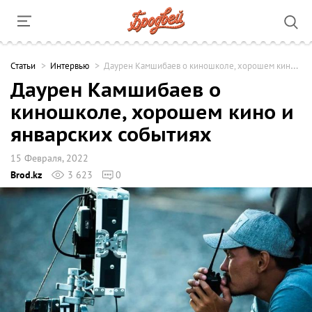
Cтатьи
Интервью
Даурен Камшибаев о киношколе, хорошем кино и январских событиях
Даурен Камшибаев о
киношколе, хорошем кино и
январских событиях
15 Февраля, 2022
Brod.kz
3 623
0