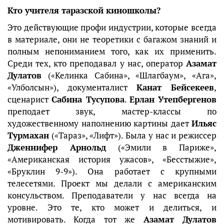
Кто учителя таразской киношколы?
Это действующие профи индустрии, которые всегда
в материале, они не теоретики с багажом знаний и
полным непониманием того, как их применить.
Среди тех, кто преподавал у нас, оператор
Азамат
Дулатов
(«Келинка Сабина», «Шлагбаум», «Ага»,
«Улболсын»), документалист
Канат Бейсекеев
,
сценарист
Сабина Тусупова
.
Ерлан Утепбергенов
преподает звук, мастер-классы по
художественному наполнению картины дает
Ильяс
Турмахан
(«Тараз», «Лифт»). Была у нас и режиссер
Дженнифер Арнольд
(«Эмили в Париже»,
«Американская история ужасов», «Бесстыжие»,
«Бруклин 9-9»). Она работает с крупными
телесетями. Проект мы делали с американским
консульством. Преподаватели у нас всегда на
уровне. Это те, кто может и делиться, и
мотивировать. Когда тот же
Азамат Дулатов