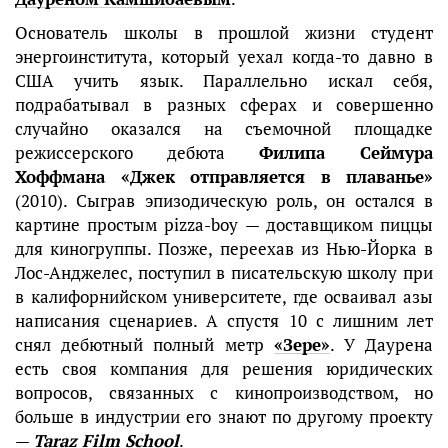
Основатель школы в прошлой жизни студент
энергоинститута, который уехал когда-то давно в
США учить язык. Параллельно искал себя,
подрабатывал в разных сферах и совершенно
случайно оказался на съемочной площадке
режиссерского дебюта
Филипа Сеймура
Хоффмана «Джек отправляется в плаванье»
(2010). Сыграв эпизодическую роль, он остался в
картине простым pizza-boy — доставщиком пиццы
для киногруппы. Позже, переехав из Нью-Йорка в
Лос-Анджелес, поступил в писательскую школу при
в калифорнийском университете, где осваивал азы
написания сценариев. А cпустя 10 с лишним лет
снял дебютный полный метр
«Зере»
. У Даурена
есть своя компания для решения юридических
вопросов, связанных с кинопроизводством, но
больше в индустрии его знают по другому проекту
—
Taraz Film School
.