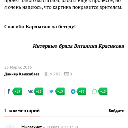
проект такого масштаба, работа ещё в процессе, но
я очень надеюсь, что картина понравится зрителям.
Спасибо Карлыгаш за беседу!
Интервью брала Виталина Красикова
23 Марта, 2016
Данияр Кенжибаев
9 783
0
+15
+15
+15
+15
+15
1 комментарий
Войдите
Мырзахмет
24 июля 2017, 13:24