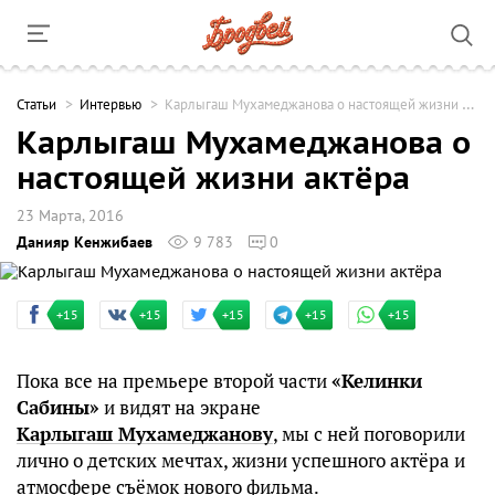
Cтатьи
Интервью
Карлыгаш Мухамеджанова о настоящей жизни актёра
Карлыгаш Мухамеджанова о
настоящей жизни актёра
23 Марта, 2016
Данияр Кенжибаев
9 783
0
+15
+15
+15
+15
+15
Пока все на премьере второй части
«Келинки
Сабины»
и видят на экране
Карлыгаш Мухамеджанову
, мы с ней поговорили
лично о детских мечтах, жизни успешного актёра и
атмосфере съёмок нового фильма.