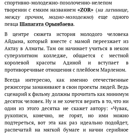
спортивно-молодежно-позолоченно-нелепом
творении с емким названием
«ZOR»
(
на латинице,
между прочим, модно-молодежно
) еще одного
певца
Шапагата Орынбаева
.
В центре сюжета история молодого человека
Айдына, который вместе с мамой переезжает из
Актау в Алматы. Там он начинает учиться в неком
суперэлитном колледже, общается с местной
королевой красоты Адиной и вступает в
противоречивые отношения с плейбоем Марленом.
Всегда интересно, как именно отечественные
режиссеры заманивают в свои проекты людей. Ведь
сценарий к фильму должны прочитать как минимум
десяток человек. Ну и не хочется верить в то, что ни
один из этого десятка не скажет автору: «Чувак,
рукописи, конечно, не горят, но ими можно
подтереться, вот эта как раз идеально подойдет,
распечатай на мягкой бумаге и начни серийное