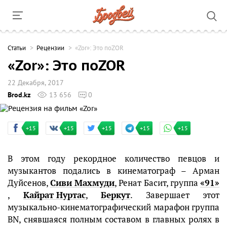
Cтатьи
Рецензии
«Zor»: Это поZOR
«Zor»: Это поZOR
22 Декабря, 2017
Brod.kz
13 656
0
+15
+15
+15
+15
+15
В этом году рекордное количество певцов и
музыкантов подались в кинематограф – Арман
Дуйсенов,
Сиви Махмуди
, Ренат Басит, группа
«91»
,
Кайрат Нуртас
,
Беркут
. Завершает этот
музыкально-кинематографический марафон группа
BN, снявшаяся полным составом в главных ролях в