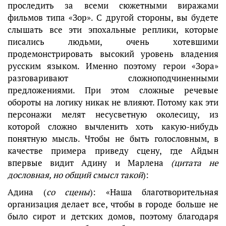
проследить за всеми сюжетными виражами
фильмов типа «Зор». С другой стороны, вы будете
слышать все эти эпохальные реплики, которые
писались людьми, очень хотевшими
продемонстрировать высокий уровень владения
русским языком. Именно поэтому герои «Зора»
разговаривают сложноподчиненными
предложениями. При этом сложные речевые
обороты на логику никак не влияют. Потому как эти
персонажи мелят несусветную околесицу, из
которой сложно вычленить хоть какую-нибудь
понятную мысль. Чтобы не быть голословным, в
качестве примера приведу сцену, где Айдын
впервые видит Адину и Марлена
(цитата не
дословная, но общий смысл такой
):
Адина (
со сцены
): «Наша благотворительная
организация делает все, чтобы в городе больше не
было сирот и детских домов, поэтому благодаря