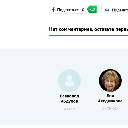
Поделиться
0
Подели
+15
Нет комментариев, оставьте перв
Лия
Эммануил
Всеволод
Ахеджакова
ова
Виторган
Абдулов
АКТРИСА
АКТЕР
АКТЕР