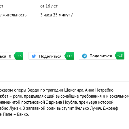
ст
от 16 лет
лжительность
3 часа 25 минут /
Поделиться
ться
0
Поделиться
+15
+15
+15
показом оперы Верди по трагедии Шекспира. Анна Нетребко
кбет – роли, предъявляющей высочайшие требования и к вокальном
 Знаменитой постановкой Эдриана Ноубла, премьера которой
абио Луизи. В заглавной роли выступит Желько Лучич, Джозеф
е Папе – Банко.