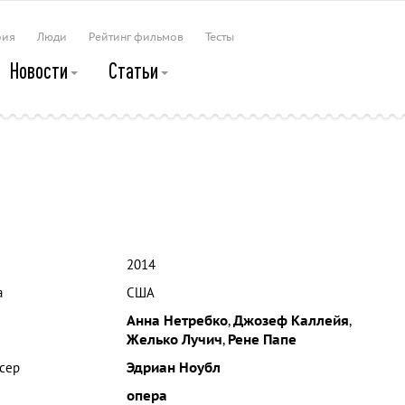
рия
Люди
Рейтинг фильмов
Тесты
Новости
Статьи
2014
а
США
Анна Нетребко
,
Джозеф Каллейя
,
Желько Лучич
,
Рене Папе
сер
Эдриан Ноубл
опера