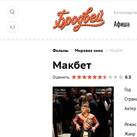
Киноиндуст
Афиша
ҚЗ
Фильмы
Мировое кино
Макбет
Макбет
6.5
Оценить:
Год
Стран
Актер
Режис
Жанр