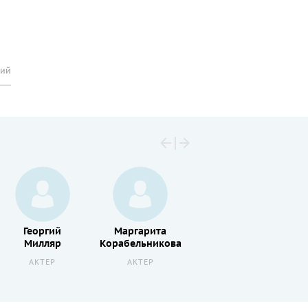
рий
Георгий
Маргарита
Эммануил
Милляр
Корабельникова
Виторган
АКТЕР
АКТЕР
АКТЕР