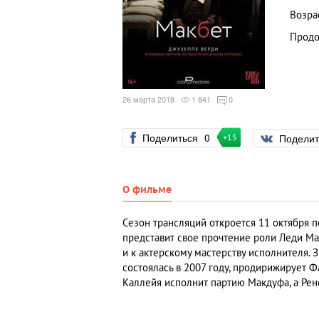
Возра
Продо
26 марта 2018
1 841
0
Поделиться
0
Подели
+15
О фильме
Сезон трансляций откроется 11 октября 
представит свое прочтение роли Леди Ма
и к актерскому мастерству исполнителя.
состоялась в 2007 году, продирижирует Ф
Каллейя исполнит партию Макдуфа, а Рен