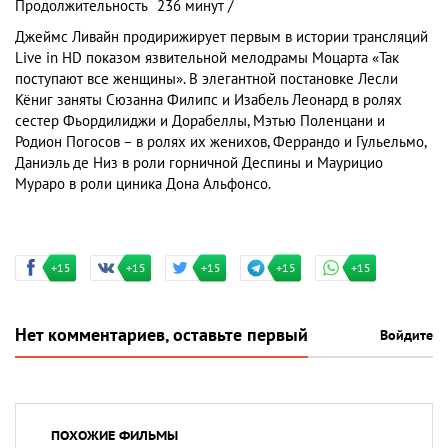
Продолжительность
236 минут /
Джеймс Ливайн продирижирует первым в истории трансляций
Live in HD показом язвительной мелодрамы Моцарта «Так
поступают все женщины». В элегантной постановке Лесли
Кёниг заняты Сюзанна Филипс и Изабель Леонард в ролях
сестер Фьордилиджи и Дорабеллы, Мэтью Поленцани и
Родион Погосов – в ролях их женихов, Феррандо и Гульельмо,
Даниэль де Низ в роли горничной Деспины и Маурицио
Мураро в роли циника Дона Альфонсо.
+15
+15
+15
+15
+15
Нет комментариев, оставьте первый
Войдите
ПОХОЖИЕ ФИЛЬМЫ