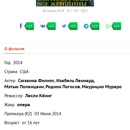
26 марта 2018
1 701
0
+15
+15
+15
+15
+15
О фильме
Год
2014
Страна
США
Актер
Сюзанна Филипс
,
Изабель Леонард
,
Мэтью Поленцани
,
Родион Погосов
,
Маурицио Мураро
Режиссер
Лесли Кёниг
Жанр
опера
Премьера (KZ)
03 Июня 2014
Возраст
от 16 лет