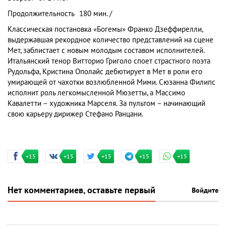
Продолжительность
180 мин. /
Классическая постановка «Богемы» Франко Дзеффирелли,
выдержавшая рекордное количество представлений на сцене
Мет, заблистает с новым молодым составом исполнителей.
Итальянский тенор Витторио Григоло споет страстного поэта
Рудольфа, Кристина Ополайс дебютирует в Мет в роли его
умирающей от чахотки возлюбленной Мими. Сюзанна Филипс
исполнит роль легкомысленной Мюзетты, а Массимо
Кавалетти – художника Марселя. За пультом – начинающий
свою карьеру дирижер Стефано Ранцани.
+15
+15
+15
+15
+15
Нет комментариев, оставьте первый
Войдите