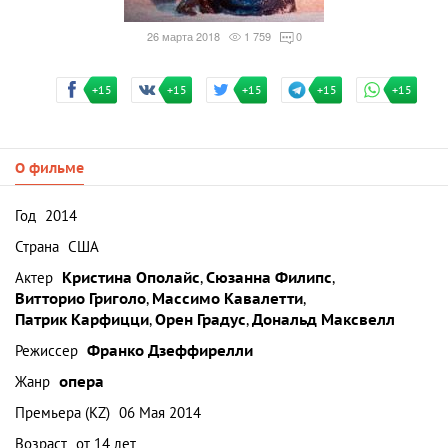
26 марта 2018
1 759
0
+15
+15
+15
+15
+15
О фильме
Год
2014
Страна
США
Актер
Кристина Ополайс
,
Сюзанна Филипс
,
Витторио Григоло
,
Массимо Кавалетти
,
Патрик Карфицци
,
Орен Градус
,
Дональд Максвелл
Режиссер
Франко Дзеффирелли
Жанр
опера
Премьера (KZ)
06 Мая 2014
Возраст
от 14 лет