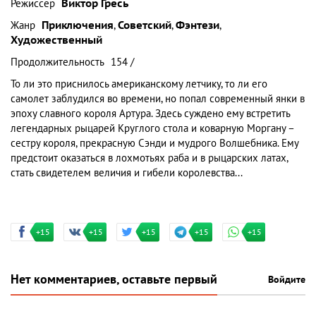
Режиссер
Виктор Гресь
Жанр
Приключения
,
Советский
,
Фэнтези
,
Художественный
Продолжительность
154 /
То ли это приснилось американскому летчику, то ли его
самолет заблудился во времени, но попал современный янки в
эпоху славного короля Артура. Здесь суждено ему встретить
легендарных рыцарей Круглого стола и коварную Моргану –
сестру короля, прекрасную Сэнди и мудрого Волшебника. Ему
предстоит оказаться в лохмотьях раба и в рыцарских латах,
стать свидетелем величия и гибели королевства...
+15
+15
+15
+15
+15
Нет комментариев, оставьте первый
Войдите