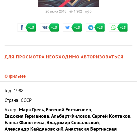
20 июня 2018
1 902
0
+15
+15
+15
+15
+15
ДЛЯ ПРОСМОТРА НЕОБХОДИМО АВТОРИЗОВАТЬСЯ
О фильме
Год
1988
Страна
СССР
Актер
Марк Гресь
,
Евгений Евстигнеев
,
Евдокия Германова
,
Альберт Филозов
,
Сергей Колтаков
,
Елена Финогеева
,
Владимир Сошальский
,
Александр Кайдановский
,
Анастасия Вертинская