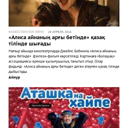
КАЗАХСТАНСКОЕ КИНО
28 АПРЕЛЯ, 2016
«Алиса айнаның арғы бетінде» қазақ
тілінде шығады
Мамыр айында кинотеатрларда Джеймс Бобиннің «Алиса айнаның
арғы бетінде» фэнтези-фильмі көрсетіледі. Картинаға «Болашақ»
ассоциациясы ерекше қызығушылық танытып отыр. Олар
фидьмді «Алиса айнаның арғы бетінде» деген атаумен қазақ тілінде
дыбыстады.
Айнур