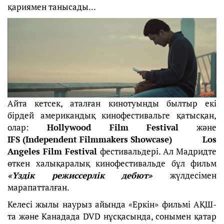
қариямен танысады...
Айта кетсек, аталған кинотуынды былтыр екі
бірдей американдық кинофестивальге қатысқан,
олар:
Hollywood Film Festival
және
IFS (Independent Filmmakers Showcase)
Los
Angeles Film Festival
фестивальдері. Ал Мадридте
өткен халықаралық кинофестивальде бұл фильм
«Үздік режиссерлік дебют»
жүлдесімен
марапатталған.
Келесі жылы наурыз айында «Еркін» фильмі АҚШ-
та және Канадада DVD нұсқасында, сонымен қатар