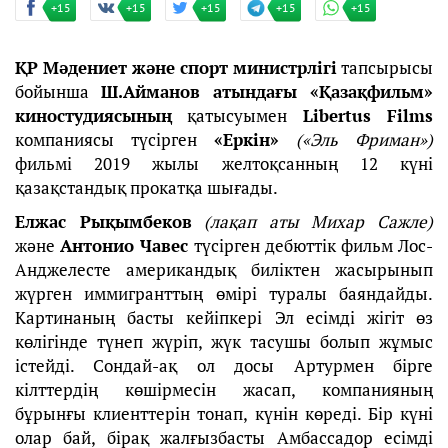
+15
+15
+15
+15
+15
ҚР Мәдениет және спорт министрлігі
тапсырысы
бойынша
Ш.Айманов атындағы «Қазақфильм»
киностудиясының
қатысуымен
Libertus Films
компаниясы түсірген
«Еркін»
(«Эль Фриман»)
фильмі 2019 жылы желтоқсанның 12 күні
қазақстандық прокатқа шығады.
Елжас Рықымбеков
(лақап аты Михар Сажле)
және
Антонио Чавес
түсірген дебюттік фильм Лос-
Анджелесте американдық биліктен жасырынып
жүрген иммигранттың өмірі туралы баяндайды.
Картинаның басты кейіпкері Эл есімді жігіт өз
көлігінде түнеп жүріп, жүк тасушы болып жұмыс
істейді. Сондай-ақ ол досы Артурмен бірге
кілттердің көшірмесін жасап, компанияның
бұрынғы клиенттерін тонап, күнін көреді. Бір күні
олар бай, бірақ жалғызбасты Амбассадор есімді