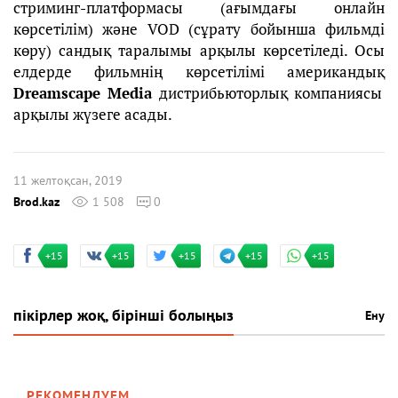
стриминг-платформасы (ағымдағы онлайн
көрсетілім) және VOD (сұрату бойынша фильмді
көру) сандық таралымы арқылы көрсетіледі. Осы
елдерде фильмнің көрсетілімі американдық
Dreamscape Media
дистрибьюторлық компаниясы
арқылы жүзеге асады.
11 желтоқсан, 2019
Brod.kaz
1 508
0
+15
+15
+15
+15
+15
пікірлер жоқ, бірінші болыңыз
Ену
РЕКОМЕНДУЕМ