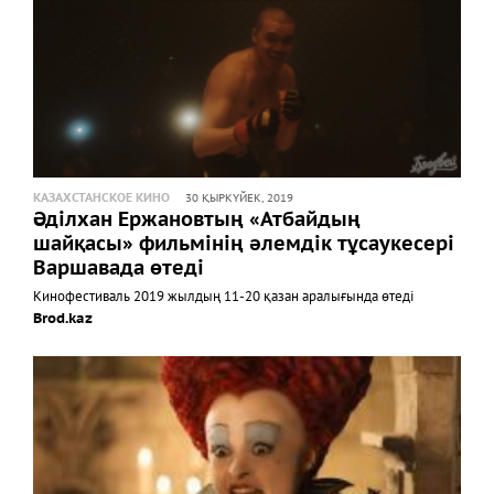
КАЗАХСТАНСКОЕ КИНО
30 ҚЫРКҮЙЕК, 2019
Әділхан Ержановтың «Атбайдың
шайқасы» фильмінің әлемдік тұсаукесері
Варшавада өтеді
Кинофестиваль 2019 жылдың 11-20 қазан аралығында өтеді
Brod.kaz