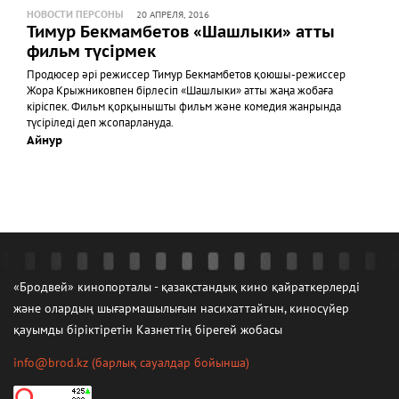
НОВОСТИ ПЕРСОНЫ
20 АПРЕЛЯ, 2016
Тимур Бекмамбетов «Шашлыки» атты
фильм түсірмек
Продюсер әрі режиссер Тимур Бекмамбетов қоюшы-режиссер
Жора Крыжниковпен бірлесіп «Шашлыки» атты жаңа жобаға
кіріспек. Фильм қорқынышты фильм және комедия жанрында
түсіріледі деп жсопарлануда.
Айнур
«Бродвей» кинопорталы - қазақстандық кино қайраткерлерді
және олардың шығармашылығын насихаттайтын, киносүйер
қауымды біріктіретін Казнеттің бірегей жобасы
info@brod.kz
(барлық сауалдар бойынша)