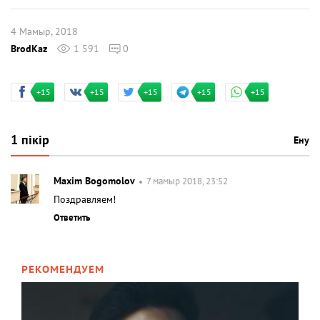
4 Мамыр, 2018
BrodKaz
1 591
0
+15
+15
+15
+15
+15
1 пікір
Ену
Maxim Bogomolov
7 мамыр 2018, 23:52
Поздравляем!
Ответить
РЕКОМЕНДУЕМ