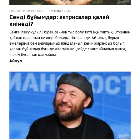
НОВОСТИ ПЕРСОНЫ
3 МАМЫР, 2016
Сәнді бұйымдар: актрисалар қалай
киінеді?
Сәнге ілесу күлкілі, бірақ сәннен тыс болу тіпті ақымақтық. Өткеннің
қайтып оралатын кездері болады, тіпті сән де. Айталық бұрын
әжелеріміз бен аналарымыз пайдаланып, кейін жарамсыз болып
қалған бұйымдар бүгінде әлемдік деңгейде сәнге айналып жатса,
ешкім бұған таң қалмайды.
Айнур