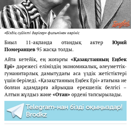
«Біздің сүйікті дәрігер» фильмінен көрініс
Биыл 11-ақпанда отандық актер
Юрий
Померанцев
95 жасқа толды.
Айта кетейік, ең жоғарғы
«Қазақстанның Еңбек
Ері»
дәрежесі еліміздің экономикалық, әлеуметтік-
гуманитарлық дамытудағы аса үздік жетістіктері
үшін беріледі. «Қазақстанның Еңбек Ері» атағына ие
болған адамдарға айрықша ерекшелік белгісі –
Алтын жұлдыз және
«Отан»
ордені тапсырылады.