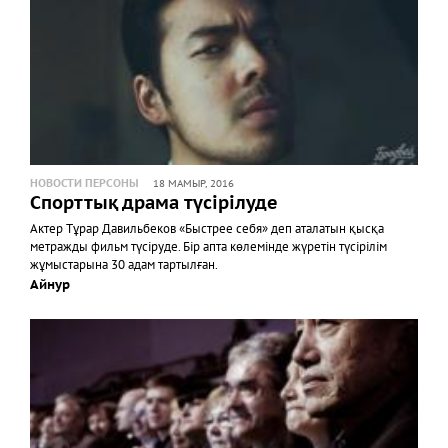
НОВОСТИ ПЕРСОНЫ
18 МАМЫР, 2016
Спорттық драма түсірілуде
Актер Тұрар Давильбеков «Быстрее себя» деп аталатын қысқа
метражды фильм түсіруде. Бір апта көлемінде жүретін түсірілім
жұмыстарына 30 адам тартылған.
Айнур