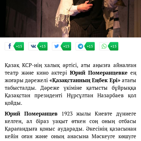
+15
+15
+15
+15
+15
Қазақ КСР-нің халық әртісі, аты аңызға айналған
театр және кино актері
Юрий Померанцевке
ең
жоғары дәрежелі
«Қазақстанның Еңбек Ері»
атағы
табысталды. Дәреже үкіміне қатысты бұйрыққа
Қазақстан президенті Нұрсұлтан Назарбаев қол
қойды.
Юрий Померанцев
1923 жылы Киевте дүниеге
келген, ал біраз уақыт өткен соң оның отбасы
Қарағандыға қоныс аударады. Әкесінің қазасынан
кейін оған және оның анасына Мәскеуге көшуге