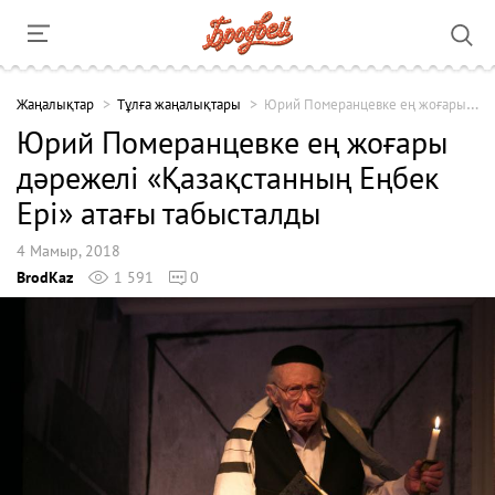
Жаңалықтар
Тұлға жаңалықтары
Юрий Померанцевке ең жоғары дәрежелі «Қазақстанның Еңбек Ері» атағы табысталды
Юрий Померанцевке ең жоғары
дәрежелі «Қазақстанның Еңбек
Ері» атағы табысталды
4 Мамыр, 2018
BrodKaz
1 591
0