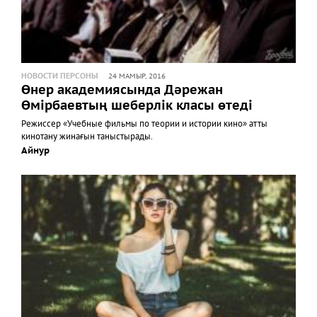
НОВОСТИ ПЕРСОНЫ
24 МАМЫР, 2016
Өнер академиясында Дәрежан
Өмірбаевтың шеберлік класы өтеді
Режиссер «Учебные фильмы по теории и истории кино» атты
кинотану жинағын таныстырады.
Айнур