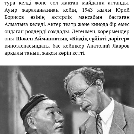
тура келді және сол жақтан майданға аттанды.
Ауыр жараланғаннан кейін, 1943 жылы Юрий
Борисов өзінің актерлік мансабын бастаған
Алматыға келеді. Актер театр және кинода бір емес
ондаған рөлдерді сомдады. Дегенмен, көрермендер
оны
Шәкен Аймановтың
«Біздің сүйікті дәрігер»
кинотаспасындағы бас кейіпкер Анатолий Лавров
арқылы танып, жақсы көріп кетті.